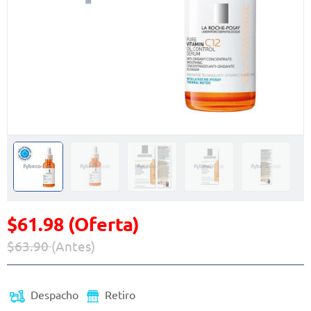
$61.98 (Oferta)
$63.90
(Antes)
Precio reducido de
(Oferta)
Despacho
Retiro