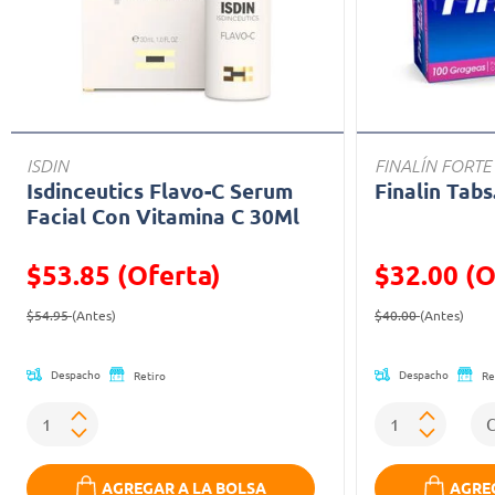
ISDIN
FINALÍN FORTE
Isdinceutics Flavo-C Serum
Finalin Tabs
Facial Con Vitamina C 30Ml
$53.85 (Oferta)
$32.00 (O
Precio reducido de
(Oferta)
Precio reducid
(Ofe
$54.95
(Antes)
$40.00
(Antes)
Despacho
Despacho
Retiro
Re
AGREGAR A LA BOLSA
AGREG