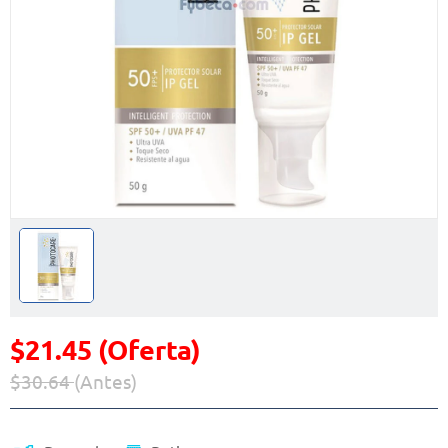
$21.45 (Oferta)
$30.64
(Antes)
Precio reducido de
(Oferta)