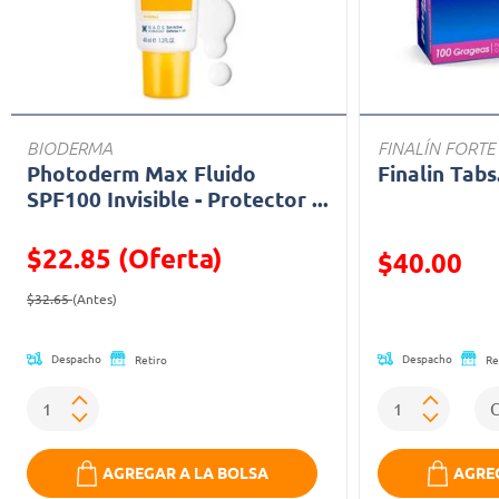
BIODERMA
FINALÍN FORTE
Photoderm Max Fluido
Finalin Tabs
SPF100 Invisible - Protector ...
$22.85 (Oferta)
Precio reducid
$40.00
Precio reducido de
(Oferta)
(Oferta)
$32.65
(Antes)
Despacho
Despacho
Retiro
Re
AGREGAR A LA BOLSA
AGREG