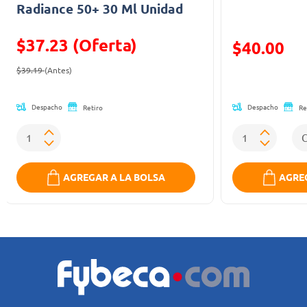
Radiance 50+ 30 Ml Unidad
$37.23 (Oferta)
Precio reducid
$40.00
Precio reducido de
(Oferta)
(Oferta)
$39.19
(Antes)
Despacho
Despacho
Retiro
Re
AGREGAR A LA BOLSA
AGREG