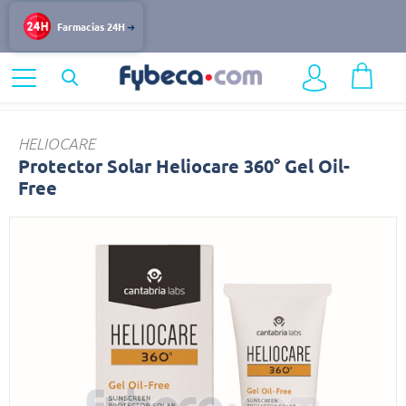
Farmacias 24H
Home
Dermocosmética
Protección Solar
Protector
HELIOCARE
Protector Solar Heliocare 360° Gel Oil-
Free