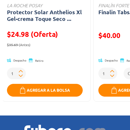
LA ROCHE POSAY
FINALÍN FORTE
Protector Solar Anthelios Xl
Finalin Tabs
Gel-crema Toque Seco ...
$24.98 (Oferta)
Precio reducid
$40.00
Precio reducido de
(Oferta)
(Oferta)
$35.69
(Antes)
Despacho
Despacho
Retiro
Re
AGREGAR A LA BOLSA
AGREG