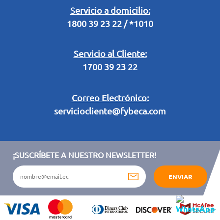
Legal Campaña Produbanco
Servicio a domicilio:
1800 39 23 22 / *1010
Términos y condiciones sorteo partido de fútbol "Tu ídolo"
Servicio al Cliente:
1700 39 23 22
Correo Electrónico:
serviciocliente@fybeca.com
¡SUSCRÍBETE A NUESTRO NEWSLETTER!
ENVIAR