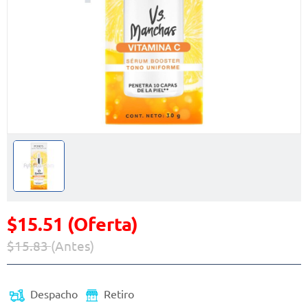
$15.51 (Oferta)
$15.83
(Antes)
Precio reducido de
(Oferta)
Despacho
Retiro