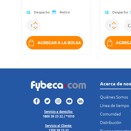
Despacho
Despacho
Retiro
K
AGREGAR A LA BOLSA
AGREGA
Acerca de no
Quiénes Somos
Línea de tiempo
Servicio a domicilio:
Comunidad
1800 39 23 22 / *1010
Distribución
Servicio al Cliente:
Reconocimientos
1700 39 23 22