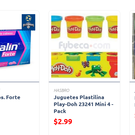
HASBRO
bs. Forte
Juguetes Plastilina
a
Play-Doh 23241 Mini 4 -
Pack
ido de
Precio reducido de
$2.99
(Oferta)