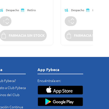
Despacho
Despacho
Retiro
Retiro
FARMACIA SIN STOCK
FARMACIA SIN STOC
ca
App Fybeca
lub Fybeca?
Encuéntrala en:
costo a Club Fybeca
nos del Club
cación Continua