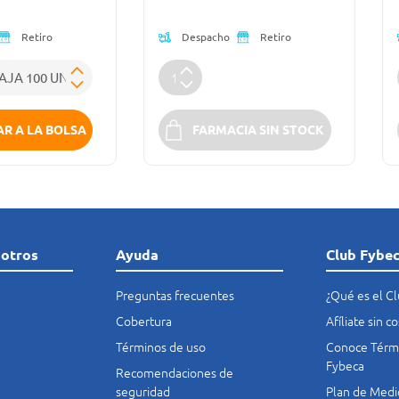
Despacho
Retiro
Retiro
R A LA BOLSA
FARMACIA SIN STOCK
sotros
Ayuda
Club Fybe
Preguntas frecuentes
¿Qué es el C
Cobertura
Afíliate sin 
Términos de uso
Conoce Térmi
Fybeca
Recomendaciones de
seguridad
Plan de Medi