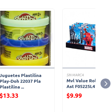
Juguetes Plastilina
SIN MARCA
Mvl Value Role Play
Play-Doh 22037 Pla
Ast F05225L41
Plastilina ...
Precio reducido de
Precio reducido de
$13.33
$9.99
(Oferta)
(Oferta)