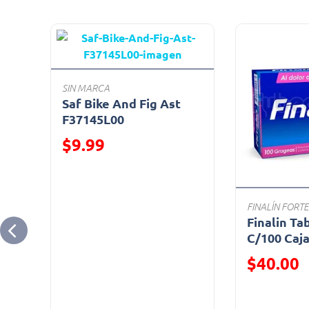
SIN MARCA
Saf Bike And Fig Ast
F37145L00
Precio reducido de
$9.99
(Oferta)
FINALÍN FORTE
Finalin Ta
C/100 Caj
Precio reduc
$40.00
(Oferta)