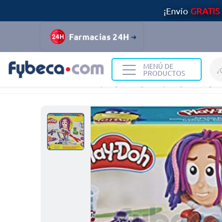
¡Envío
GRATIS
Farmacias 24H
MENÚ DE
PRODUCTOS
Home
Bazar y Hogar
Juguetes y Juegos
Play