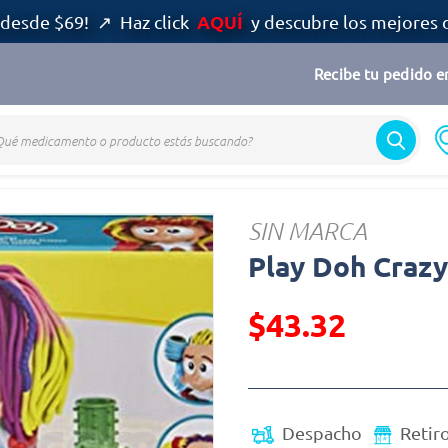
AQUÍ
desde $69! ↗ Haz click
y descubre los mejores 
Recibe tu pedido en
SIN MARCA
Play Doh Crazy
$43.32
Precio reducido de
(Oferta)
Despacho
Retir