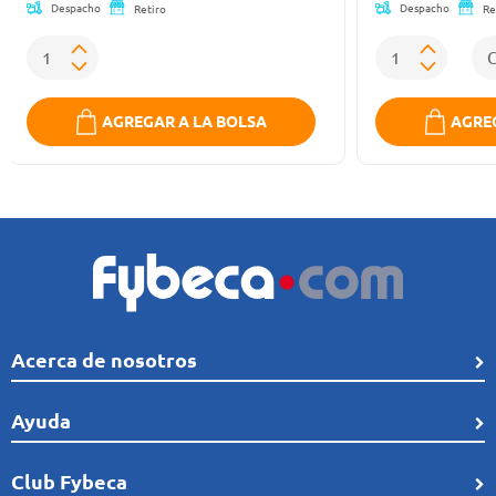
Despacho
Despacho
Retiro
Re
AGREGAR A LA BOLSA
AGREG
Acerca de nosotros
Quiénes Somos
Ayuda
Línea de tiempo
Preguntas frecuentes
Club Fybeca
Comunidad