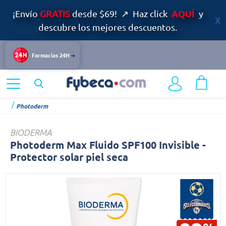
AQUÍ
¡Envío
GRATIS
desde $69! ↗ Haz click
y
descubre los mejores descuentos.
Farmacias 24H
Home
Dermocosmética
Cuidado Especializado del Cuerpo
Photoderm
BIODERMA
Photoderm Max Fluido SPF100 Invisible -
Protector solar piel seca