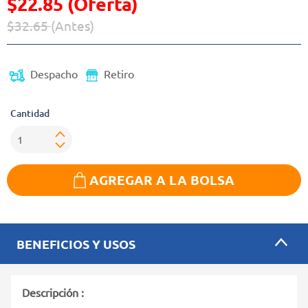
$22.85 (Oferta)
$32.65
(Antes)
Precio reducido de
(Oferta)
Despacho
Retiro
Cantidad
AGREGAR A LA BOLSA
BENEFICIOS Y USOS
Descripción :