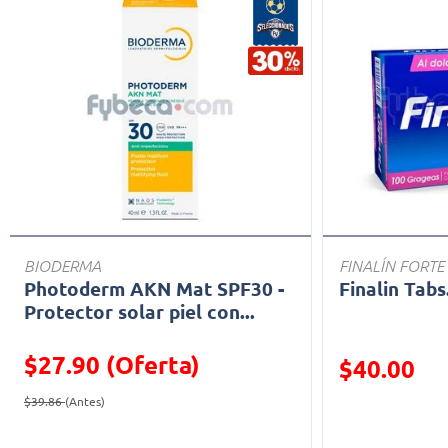
BIODERMA
FINALÍN FORTE
Photoderm AKN Mat SPF30 -
Finalin Tabs
Protector solar piel con...
$27.90 (Oferta)
Precio reducid
$40.00
Precio reducido de
(Oferta)
(Oferta)
$39.86
(Antes)