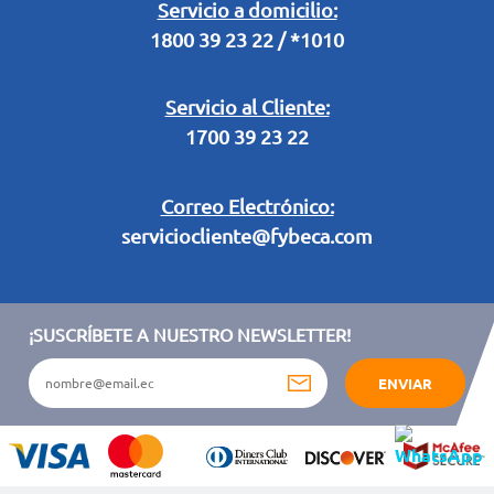
Legal Campaña Produbanco
Servicio a domicilio:
1800 39 23 22 / *1010
Términos y condiciones sorteo partido de fútbol "Tu ídolo"
Servicio al Cliente:
1700 39 23 22
Correo Electrónico:
serviciocliente@fybeca.com
¡SUSCRÍBETE A NUESTRO NEWSLETTER!
ENVIAR