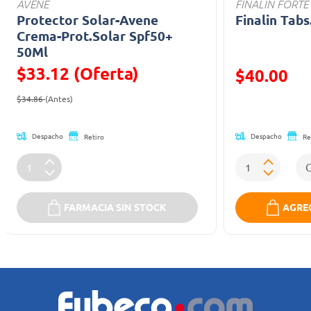
AVENE
FINALÍN FORTE
Protector Solar-Avene
Finalin Tabs
Crema-Prot.Solar Spf50+
50Ml
$33.12 (Oferta)
Precio reducid
$40.00
Precio reducido de
(Oferta)
(Oferta)
$34.86
(Antes)
Despacho
Despacho
Retiro
Re
FARMACIA SIN STOCK
AGREG