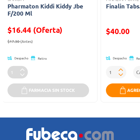
Pharmaton Kiddi Kiddy Jbe
Finalin Tabs
F/200 Ml
$16.44 (Oferta)
Precio reducid
$40.00
Precio reducido de
(Oferta)
(Oferta)
$17.30
(Antes)
Despacho
Despacho
Retiro
Re
FARMACIA SIN STOCK
AGREG