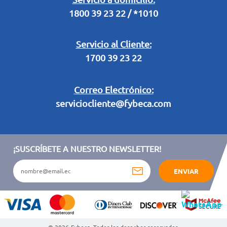
1800 39 23 22 / *1010
Términos y condiciones sorteo partido de fútbol "Tu ídolo"
Servicio al Cliente:
1700 39 23 22
Correo Electrónico:
serviciocliente@fybeca.com
¡SUSCRÍBETE A NUESTRO NEWSLETTER!
ENVIAR
© 2026
Fybeca. Todos los derechos reservados.