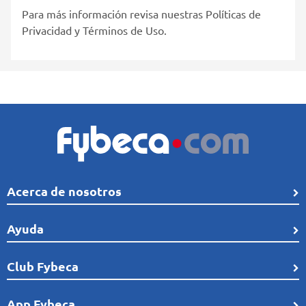
Para más información revisa nuestras Políticas de
Privacidad y Términos de Uso.
Acerca de nosotros
Quiénes Somos
Ayuda
Línea de tiempo
Preguntas frecuentes
Club Fybeca
Comunidad
Cobertura
Distribución
¿Qué es el Club Fybeca?
App Fybeca
Términos de uso