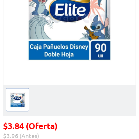
$3.84 (Oferta)
$3.96
(Antes)
Precio reducido de
(Oferta)