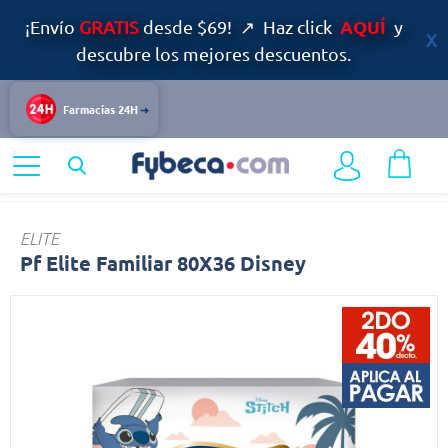
AQUÍ
¡Envío
GRATIS
desde $69! ↗ Haz click
y
descubre los mejores descuentos.
Farmacias 24H
Home
Cuidado Personal
Pf
ELITE
Pf Elite Familiar 80X36 Disney