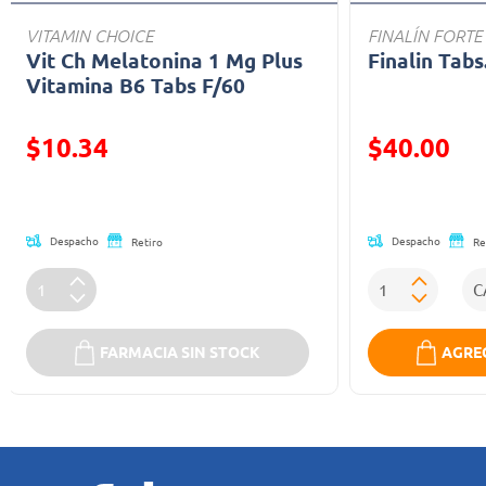
VITAMIN CHOICE
FINALÍN FORTE
Vit Ch Melatonina 1 Mg Plus
Finalin Tabs
Vitamina B6 Tabs F/60
Precio reducido de
Precio reducid
$10.34
$40.00
(Oferta)
(Oferta)
Despacho
Despacho
Retiro
Re
FARMACIA SIN STOCK
AGREG