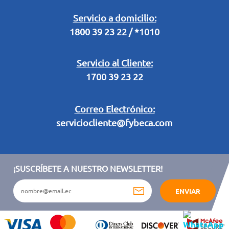
Retiro en Tienda
Legal Campaña Produbanco
Servicio a domicilio:
1800 39 23 22 / *1010
Términos y condiciones sorteo partido de fútbol "Tu ídolo"
Servicio al Cliente:
1700 39 23 22
Correo Electrónico:
serviciocliente@fybeca.com
¡SUSCRÍBETE A NUESTRO NEWSLETTER!
ENVIAR