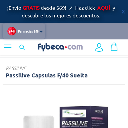
AQUÍ
¡Envío
GRATIS
desde $69! ↗ Haz click
y
descubre los mejores descuentos.
Farmacias 24H
Home
Nutrición y Vitaminas
Productos Naturales
Passilive
PASSILIVE
Passilive Capsulas F/40 Suelta