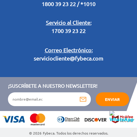
1800 39 23 22 / *1010
Términos y condiciones sorteo partido de fútbol "Tu ídolo"
Servicio al Cliente:
1700 39 23 22
Correo Electrónico:
serviciocliente@fybeca.com
¡SUSCRÍBETE A NUESTRO NEWSLETTER!
ENVIAR
© 2026
Fybeca. Todos los derechos reservados.