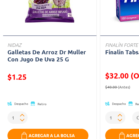
NIDAZ
FINALÍN FORTE
Galletas De Arroz Dr Muller
Finalin Tabs
Con Jugo De Uva 25 G
$32.00 (O
Precio reducido de
$1.25
Precio reducid
(Ofe
(Oferta)
$40.00
(Antes)
Despacho
Despacho
Retiro
Re
AGREGAR A LA BOLSA
AGREG