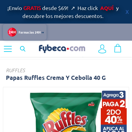
AQUÍ
¡Envío
GRATIS
desde $69! ↗ Haz click
y
descubre los mejores descuentos.
Farmacias 24H
Home
Alimentos y Bebidas
Abastos
Papas
RUFFLES
Papas Ruffles Crema Y Cebolla 40 G