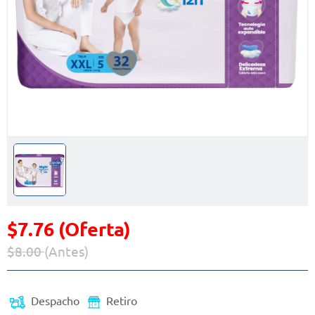
$7.76 (Oferta)
$8.00
(Antes)
Precio reducido de
(Oferta)
Despacho
Retiro