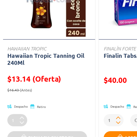
HAWAIIAN TROPIC
FINALÍN FORTE
Hawaiian Tropic Tanning Oil
Finalin Tabs
240Ml
$13.14 (Oferta)
Precio reducid
$40.00
Precio reducido de
(Oferta)
(Oferta)
$16.43
(Antes)
Despacho
Despacho
Retiro
Re