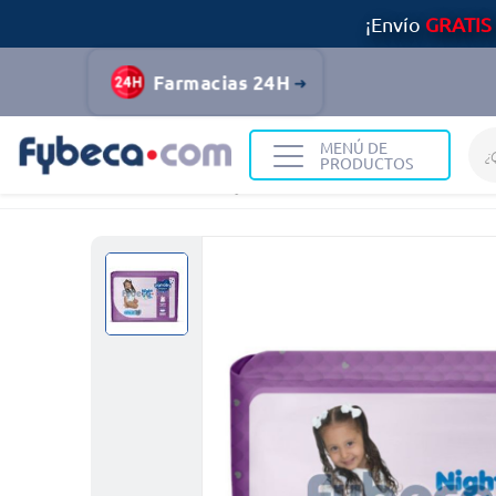
¡Envío
GRATIS
Farmacias 24H
MENÚ DE
PRODUCTOS
Home
Infantil y Maternidad
Pañales