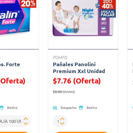
POMPIS
bs. Forte
Pañales Panolini
a
Premium Xxl Unidad
(Oferta)
$7.76 (Oferta)
ido de
Oferta)
Precio reducido de
(Oferta)
$8.00
(Antes)
Despacho
Retiro
Retiro