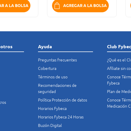
R A LA BOLSA
AGREGAR A LA BOLSA
sotros
Ayuda
Club Fybe
Preguntas frecuentes
¿Qué es el C
Cobertura
Afíliate sin 
Términos de uso
Conoce Térmi
Fybeca
Recomendaciones de
seguridad
Plan de Medi
Política Protección de datos
Conoce Térmi
tros
Medicación C
Horarios Fybeca
Horarios Fybeca 24 Horas
Buzón Digital