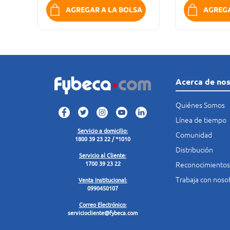
SA
AGREGAR A LA BOLSA
AGREGA
Acerca de no
Quiénes Somos
Línea de tiempo
Servicio a domicilio:
Comunidad
1800 39 23 22 / *1010
Distribución
Servicio al Cliente:
Reconocimientos
1700 39 23 22
Trabaja con noso
Venta Institucional:
0990450107
Correo Electrónico:
serviciocliente@fybeca.com