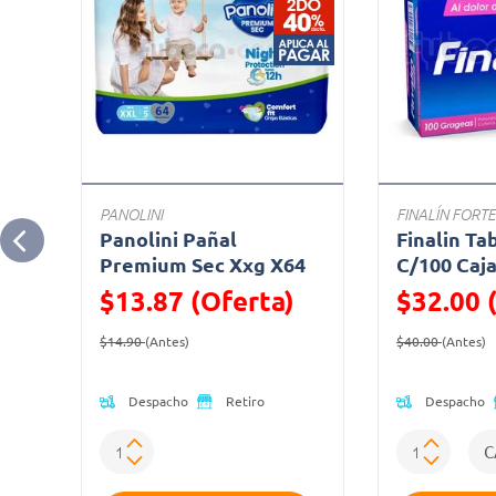
PANOLINI
FINALÍN FORTE
Panolini Pañal
Finalin Ta
ct
Premium Sec Xxg X64
C/100 Caj
$13.87 (Oferta)
$32.00 
Precio reducido de
(Oferta)
Precio reduc
(
$14.90
(Antes)
$40.00
(Antes)
Despacho
Despacho
Retiro