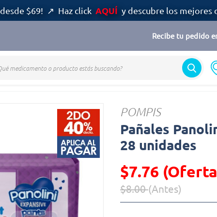
AQUÍ
desde $69! ↗ Haz click
y descubre los mejores 
Recibe tu pedido en
POMPIS
Pañales Panoli
28 unidades
$7.76 (Oferta
$8.00
(Antes)
Precio reducido de
(Oferta)