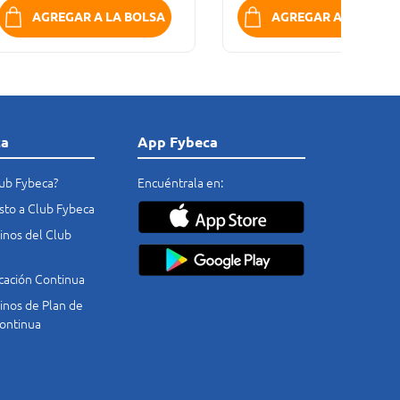
AGREGAR A LA BOLSA
AGREGAR A LA BOLS
ca
App Fybeca
lub Fybeca?
Encuéntrala en:
costo a Club Fybeca
nos del Club
cación Continua
nos de Plan de
ontinua