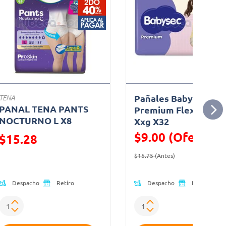
Pañales Babysec
TENA
PANAL TENA PANTS
Premium Flexiprotec
NOCTURNO L X8
Xxg X32
$9.00 (Oferta)
Precio reducido de
$15.28
Precio reducido de
(Oferta)
(Oferta)
$15.75
(Antes)
Despacho
Despacho
Retiro
Retiro