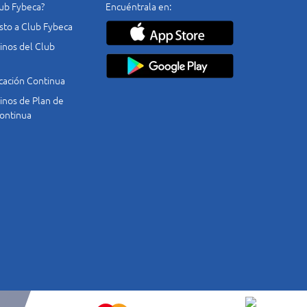
lub Fybeca?
Encuéntrala en:
costo a Club Fybeca
nos del Club
cación Continua
nos de Plan de
ontinua