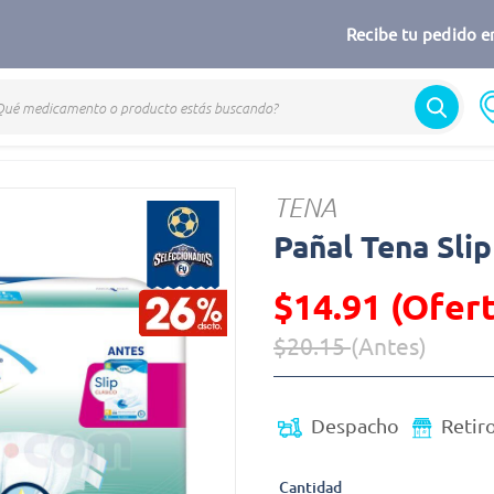
Recibe tu pedido en
TENA
Pañal Tena Sli
$14.91 (Ofert
$20.15
(Antes)
Precio reducido de
(Oferta)
Despacho
Retir
Cantidad