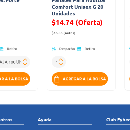
a
Comfort Unisex G 20
Unidades
ido de
$14.74 (Oferta)
Precio reducido de
(Oferta)
$15.35
(Antes)
Despacho
Retiro
Retiro
R A LA BOLSA
AGREGAR A LA BOLSA
sotros
Ayuda
Club Fybe