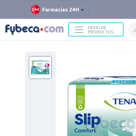
Farmacias 24H
MENÚ DE
PRODUCTOS
Home
Adulto Mayor
Pañales
Pañal