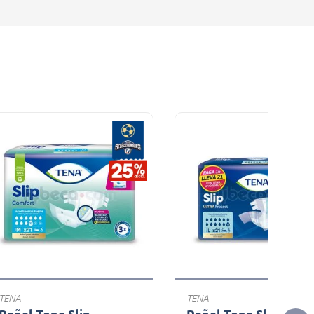
TENA
TENA
Pañal Tena Slip
Pañal Tena Slip Ultra