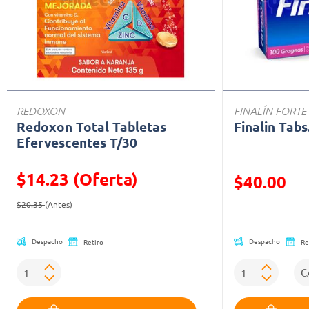
REDOXON
FINALÍN FORTE
Redoxon Total Tabletas
Finalin Tabs
Efervescentes T/30
$14.23 (Oferta)
Precio reducid
$40.00
Precio reducido de
(Oferta)
(Oferta)
$20.35
(Antes)
Despacho
Despacho
Retiro
Re