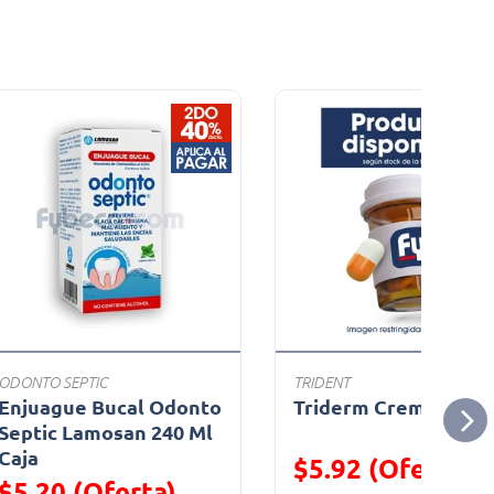
ODONTO SEPTIC
TRIDENT
Enjuague Bucal Odonto
Triderm Crema T/30
Septic Lamosan 240 Ml
Caja
$5.92 (Oferta)
$5.20 (Oferta)