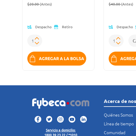
Precio reducido de
(Oferta)
Precio reduc
(
$20.00
(Antes)
$40.00
(Antes)
Despacho
Despacho
Retiro
SA
AGREGAR A LA BOLSA
AGREGA
Acerca de no
Quiénes Somos
Línea de tiempo
Servicio a domicilio:
Comunidad
1800 39 23 22 / *1010