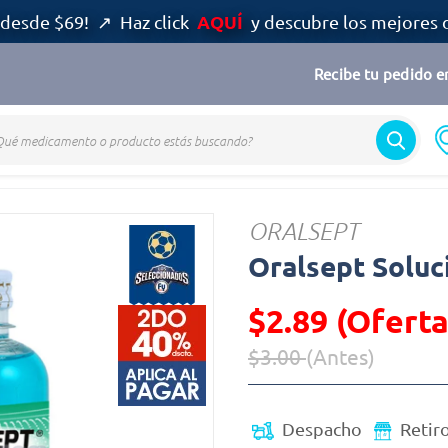
AQUÍ
desde $69! ↗ Haz click
y descubre los mejores 
Recibe tu pedido en
ORALSEPT
Oralsept Soluc
$2.89 (Oferta
$3.00
(Antes)
Precio reducido de
(Oferta)
Despacho
Retir