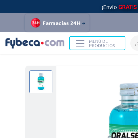
¡Envío
GRATIS
Farmacias 24H
MENÚ DE
PRODUCTOS
Home
Medicinas
Digestivo
Oralsept