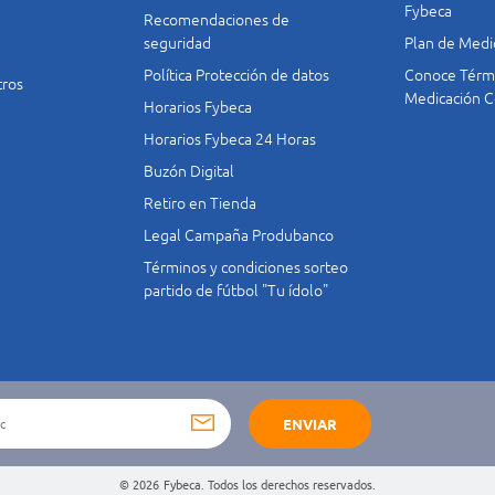
Fybeca
Recomendaciones de
seguridad
Plan de Medi
Política Protección de datos
Conoce Térmi
tros
Medicación C
Horarios Fybeca
Horarios Fybeca 24 Horas
Buzón Digital
Retiro en Tienda
Legal Campaña Produbanco
Términos y condiciones sorteo
partido de fútbol "Tu ídolo"
ENVIAR
© 2026
Fybeca. Todos los derechos reservados.