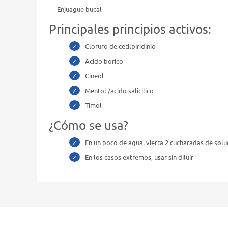
Enjuague bucal
Principales principios activos:
Cloruro de cetilpiridinio
Acido borico
Cineol
Mentol /acido salicilico
Timol
¿Cómo se usa?
En un poco de agua, vierta 2 cucharadas­ de solu
En los casos extremos, usar sin diluir