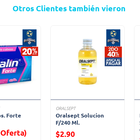
Otros Clientes también vieron
ORALSEPT
bs. Forte
Oralsept Solucion
a
F/240 Ml.
(Oferta)
Precio reducido de
$2.90