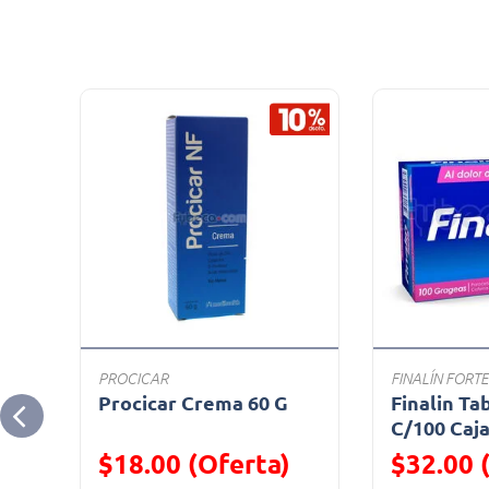
PROCICAR
FINALÍN FORTE
0gm
Procicar Crema 60 G
Finalin Ta
C/100 Caj
$18.00 (Oferta)
$32.00 