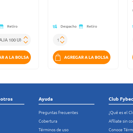
ido de
Oferta)
(Oferta)
Despacho
Retiro
Retiro
R A LA BOLSA
AGREGAR A LA BOLSA
sotros
Ayuda
Club Fybe
Preguntas frecuentes
¿Qué es el C
Cobertura
Afíliate sin 
Términos de uso
Conoce Térmi