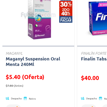
MAGANYL
FINALÍN FORTE
Maganyl Suspension Oral
Finalin Tabs
Menta 240Ml
$5.40 (Oferta)
Precio reducid
$40.00
Precio reducido de
(Oferta)
(Oferta)
$7.80
(Antes)
Despacho
Despacho
Retiro
Re