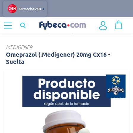
Farmacias 24H
Home
Medicinas
Digestivo
Omeprazol
MEDIGENER
Omeprazol (.Medigener) 20mg Cx16 -
Suelta