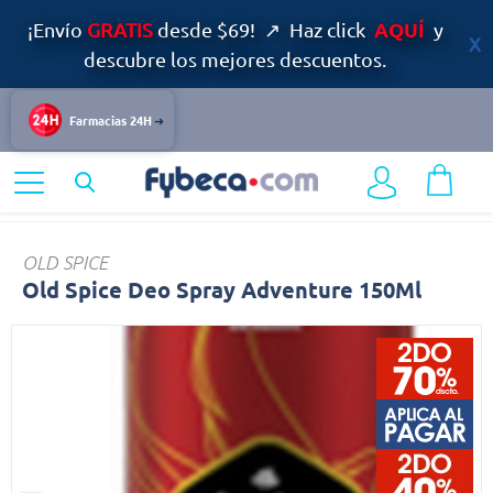
AQUÍ
¡Envío
GRATIS
desde $69! ↗ Haz click
y
descubre los mejores descuentos.
Farmacias 24H
Home
Cuidado Personal
Desodorantes
Old
OLD SPICE
Old Spice Deo Spray Adventure 150Ml