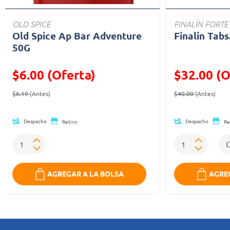
OLD SPICE
FINALÍN FORTE
Old Spice Ap Bar Adventure
Finalin Tabs
50G
$6.00 (Oferta)
$32.00 (O
Precio reducido de
(Oferta)
Precio reducid
(Ofe
$6.19
(Antes)
$40.00
(Antes)
Despacho
Despacho
Retiro
Re
AGREGAR A LA BOLSA
AGREG