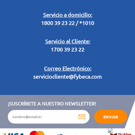
Retiro en Tienda
Legal Campaña Produbanco
Servicio a domicilio:
1800 39 23 22 / *1010
Términos y condiciones sorteo partido de fútbol "Tu ídolo"
Servicio al Cliente:
1700 39 23 22
Correo Electrónico:
serviciocliente@fybeca.com
¡SUSCRÍBETE A NUESTRO NEWSLETTER!
ENVIAR