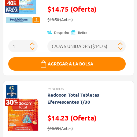
$14.75 (Oferta)
Precio reducido de
(Oferta)
$18.50
(Antes)
Despacho
Retiro
AGREGAR A LA BOLSA
REDOXON
Redoxon Total Tabletas
Efervescentes T/30
$14.23 (Oferta)
Precio reducido de
(Oferta)
$20.35
(Antes)