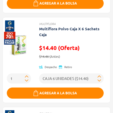
AGREGAR A LA BOLSA
MULTIFLORA
Multiflora Polvo Caja X 6 Sachets
Caja
$14.40 (Oferta)
Precio reducido de
(Oferta)
$14.46
(Antes)
Despacho
Retiro
AGREGAR A LA BOLSA