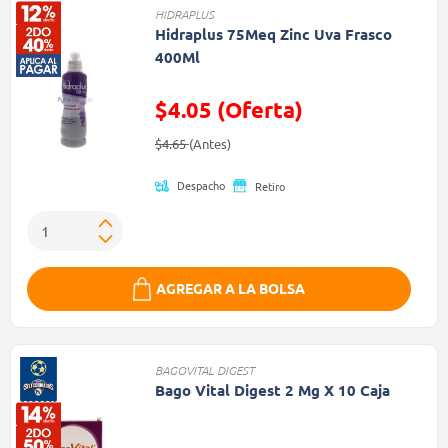
HIDRAPLUS
Hidraplus 75Meq Zinc Uva Frasco
400Ml
$4.05 (Oferta)
Precio reducido de
(Oferta)
$4.65
(Antes)
Despacho
Retiro
AGREGAR A LA BOLSA
BAGOVITAL DIGEST
Bago Vital Digest 2 Mg X 10 Caja