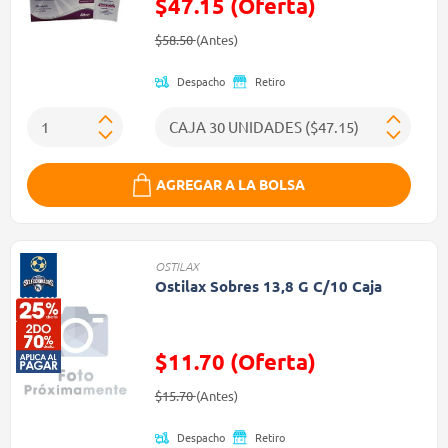
$47.15 (Oferta)
Precio reducido de
(Oferta)
$58.50
(Antes)
Despacho
Retiro
AGREGAR A LA BOLSA
OSTILAX
Ostilax Sobres 13,8 G C/10 Caja
$11.70 (Oferta)
Precio reducido de
(Oferta)
$15.70
(Antes)
Despacho
Retiro