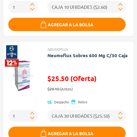
AGREGAR A LA BOLSA
NEUMOFLUX
Neumoflux Sobres 600 Mg C/30 Caja
$25.50 (Oferta)
Precio reducido de
(Oferta)
$29.10
(Antes)
Despacho
Retiro
AGREGAR A LA BOLSA