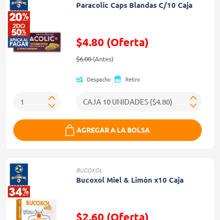
Paracolic Caps Blandas C/10 Caja
$4.80 (Oferta)
Precio reducido de
(Oferta)
$6.00
(Antes)
Despacho
Retiro
AGREGAR A LA BOLSA
BUCOXOL
Bucoxol Miel & Limón x10 Caja
$2.60 (Oferta)