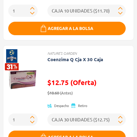
AGREGAR A LA BOLSA
NATURE'S GARDEN
Coenzima Q Cja X 30 Caja
$12.75 (Oferta)
Precio reducido de
(Oferta)
$18.60
(Antes)
Despacho
Retiro