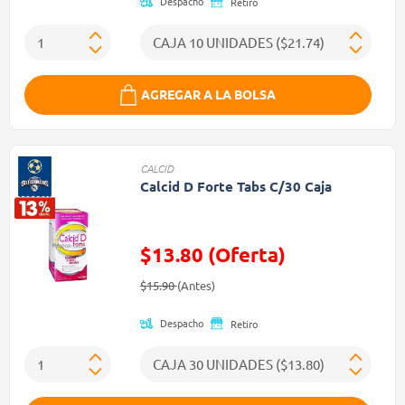
Despacho
Retiro
AGREGAR A LA BOLSA
CALCID
Calcid D Forte Tabs C/30 Caja
$13.80 (Oferta)
Precio reducido de
(Oferta)
$15.90
(Antes)
Despacho
Retiro