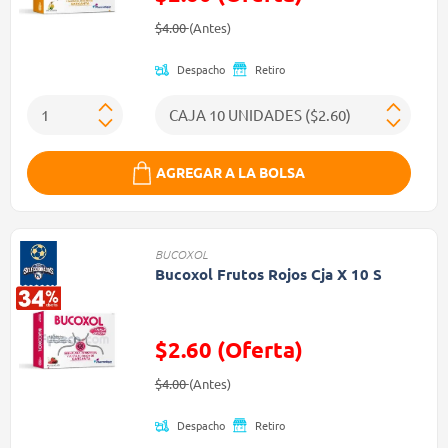
Precio reducido de
(Oferta)
$4.00
(Antes)
Despacho
Retiro
AGREGAR A LA BOLSA
BUCOXOL
Bucoxol Frutos Rojos Cja X 10 S
$2.60 (Oferta)
Precio reducido de
(Oferta)
$4.00
(Antes)
Despacho
Retiro