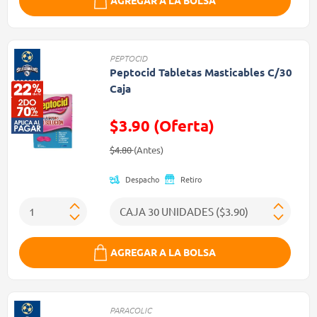
AGREGAR A LA BOLSA
PEPTOCID
Peptocid Tabletas Masticables C/30
Caja
$3.90 (Oferta)
Precio reducido de
(Oferta)
$4.80
(Antes)
Despacho
Retiro
AGREGAR A LA BOLSA
PARACOLIC