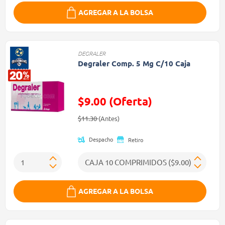
AGREGAR A LA BOLSA
DEGRALER
Degraler Comp. 5 Mg C/10 Caja
$9.00 (Oferta)
Precio reducido de
(Oferta)
$11.30
(Antes)
Despacho
Retiro
AGREGAR A LA BOLSA