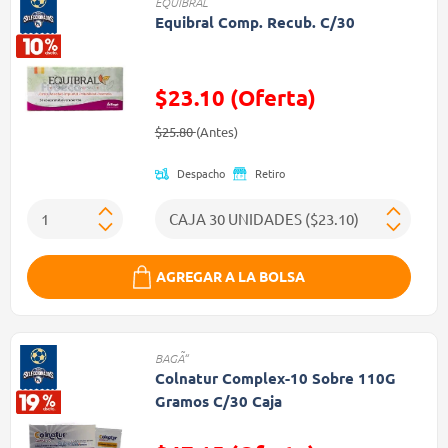
EQUIBRAL
Equibral Comp. Recub. C/30
$23.10 (Oferta)
Precio reducido de
(Oferta)
$25.80
(Antes)
Despacho
Retiro
AGREGAR A LA BOLSA
BAGÃ“
Colnatur Complex-10 Sobre 110G
Gramos C/30 Caja