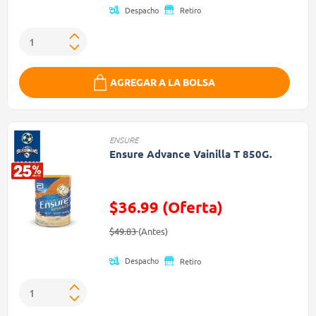
Despacho
Retiro
AGREGAR A LA BOLSA
ENSURE
Ensure Advance Vainilla T 850G.
$36.99 (Oferta)
Precio reducido de
(Oferta)
$49.83
(Antes)
Despacho
Retiro