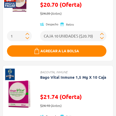
$20.70 (Oferta)
Precio reducido de
(Oferta)
$24.20
(Antes)
Despacho
Retiro
AGREGAR A LA BOLSA
BAGOVITAL INMUNE
Bago Vital Inmune 1,5 Mg X 10 Caja
$21.74 (Oferta)
Precio reducido de
(Oferta)
$24.10
(Antes)