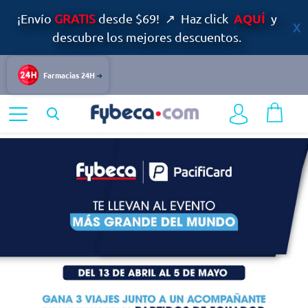
AQUÍ
¡Envío
GRATIS
desde $69! ↗ Haz click
y
descubre los mejores descuentos.
Farmacias 24H
Home
Ofertas
Especiales Fybeca
Salud