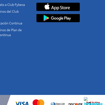
costo a Club Fybeca
nos del Club
cación Continua
nos de Plan de
ontinua