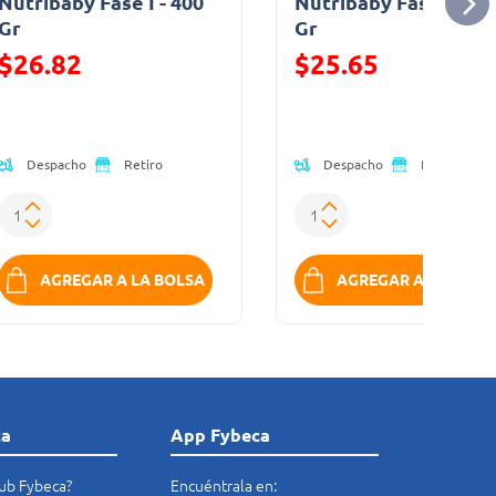
Nutribaby Fase I - 400
Nutribaby Fase II - 4
Gr
Gr
$26.82
$25.65
Precio reducido de
Precio reducido de
Despacho
Despacho
Retiro
Retiro
AGREGAR A LA BOLSA
AGREGAR A LA BOLS
ca
App Fybeca
lub Fybeca?
Encuéntrala en: