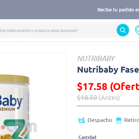
Recibe tu pedido en
Nutribaby
NUTRIBABY
Nutribaby Fase 
$17.58 (Ofert
$18.50
(Antes)
Precio reducido de
(Oferta)
Despacho
Retir
Cantidad