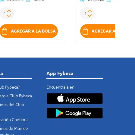
AGREGAR A LA BOLSA
AGREGAR A LA BOLS
ca
App Fybeca
lub Fybeca?
Encuéntrala en:
costo a Club Fybeca
nos del Club
cación Continua
nos de Plan de
ontinua