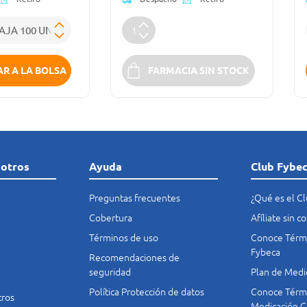
R A LA BOLSA
FARMACIA SIN STOCK
sotros
Ayuda
Club Fybe
Preguntas frecuentes
¿Qué es el C
Cobertura
Afíliate sin 
Términos de uso
Conoce Térmi
Fybeca
Recomendaciones de
seguridad
Plan de Medi
Política Protección de datos
Conoce Térmi
tros
Medicación C