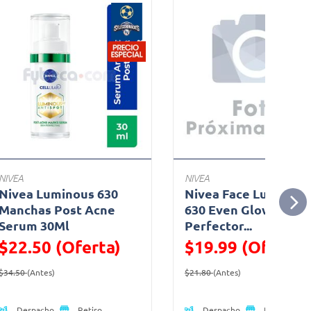
NIVEA
NIVEA
Nivea Luminous 630
Nivea Face Luminous
Manchas Post Acne
630 Even Glow & Skin
Serum 30Ml
Perfector...
$22.50 (Oferta)
$19.99 (Oferta)
Precio reducido de
(Oferta)
Precio reducido de
(Oferta)
$34.50
(Antes)
$21.80
(Antes)
Despacho
Despacho
Retiro
Retiro