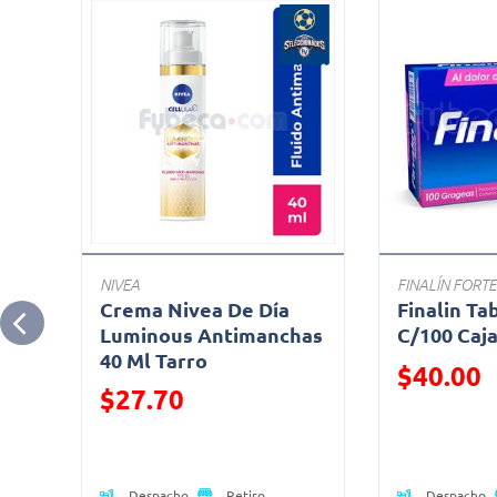
NIVEA
FINALÍN FORTE
s
Crema Nivea De Día
Finalin Ta
n
Luminous Antimanchas
C/100 Caj
40 Ml Tarro
Precio reduc
$40.00
Precio reducido de
$27.70
(Oferta)
(Oferta)
Despacho
Despacho
Retiro