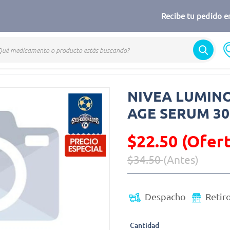
Recibe tu pedido en
NIVEA LUMIN
AGE SERUM 3
$22.50 (Ofert
$34.50
(Antes)
Precio reducido de
(Oferta)
Despacho
Retir
Cantidad