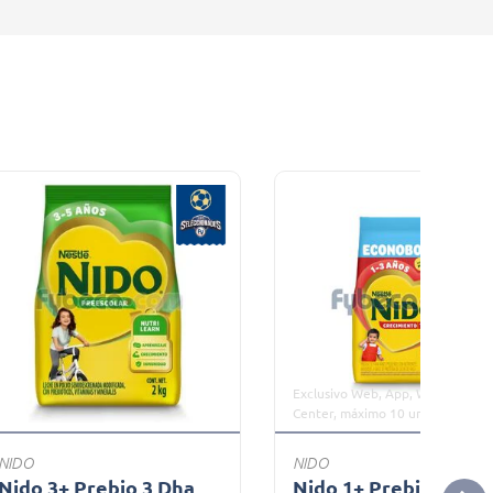
Exclusivo Web, App, WhatsApp, Ca
Center, máximo 10 unidades
NIDO
NIDO
Nido 3+ Prebio 3 Dha
Nido 1+ Prebio 1 DH