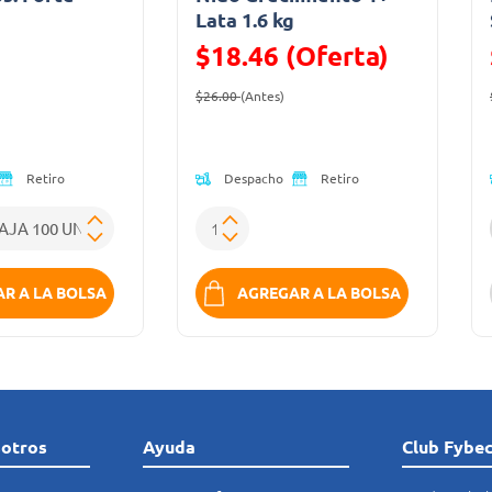
a
Lata 1.6 kg
$18.46 (Oferta)
ido de
Precio reducido de
(Oferta)
$26.00
(Antes)
Despacho
Retiro
Retiro
R A LA BOLSA
AGREGAR A LA BOLSA
sotros
Ayuda
Club Fybe