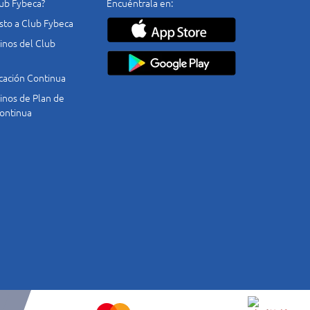
lub Fybeca?
Encuéntrala en:
costo a Club Fybeca
nos del Club
cación Continua
nos de Plan de
ontinua