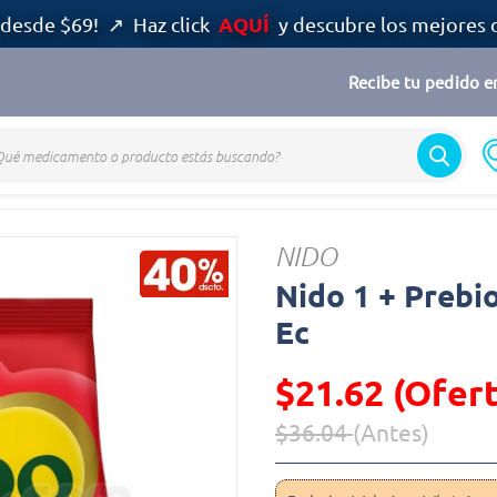
AQUÍ
desde $69! ↗ Haz click
y descubre los mejores 
Recibe tu pedido en
Nido
NIDO
Nido 1 + Prebi
Ec
$21.62 (Ofert
$36.04
(Antes)
Precio reducido de
(Oferta)