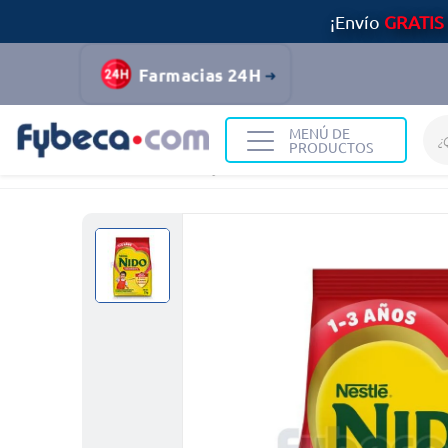
¡Envío
GRATIS
Farmacias 24H
MENÚ DE
PRODUCTOS
Home
Infantil y Maternidad
Alimentación Infantil