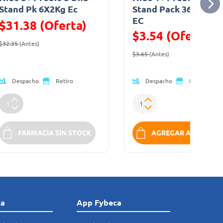
Stand Pk 6X2Kg Ec
Stand Pack 36 x 216 g
EC
$31.38 (Oferta)
$3.54 (Oferta)
Precio reducido de
(Oferta)
$32.35
(Antes)
Precio reducido de
(Oferta)
$3.65
(Antes)
Despacho
Despacho
Retiro
Retiro
FARMACIA SIN STOCK
AGREGAR A LA BOLS
ca
App Fybeca