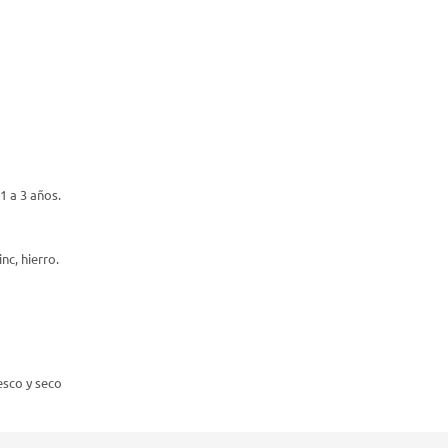
1 a 3 años.
nc, hierro.
esco y seco