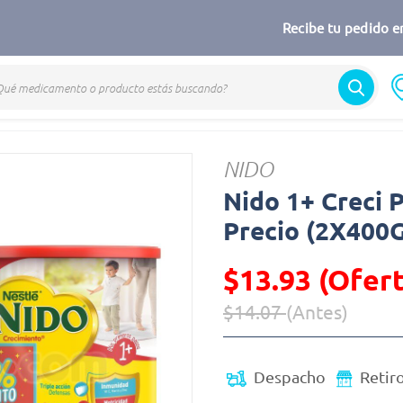
Recibe tu pedido en
Nido
NIDO
Nido 1+ Creci 
Precio (2X400G
$13.93 (Ofert
$14.07
(Antes)
Precio reducido de
(Oferta)
Despacho
Retir