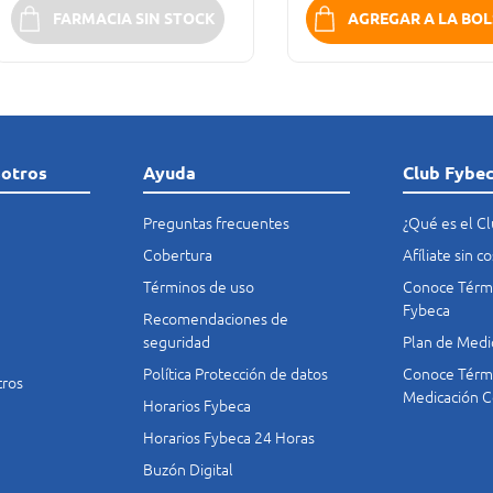
FARMACIA SIN STOCK
AGREGAR A LA BOL
sotros
Ayuda
Club Fybe
Preguntas frecuentes
¿Qué es el C
Cobertura
Afíliate sin 
Términos de uso
Conoce Térmi
Fybeca
Recomendaciones de
seguridad
Plan de Medi
Política Protección de datos
Conoce Térmi
tros
Medicación C
Horarios Fybeca
Horarios Fybeca 24 Horas
Buzón Digital