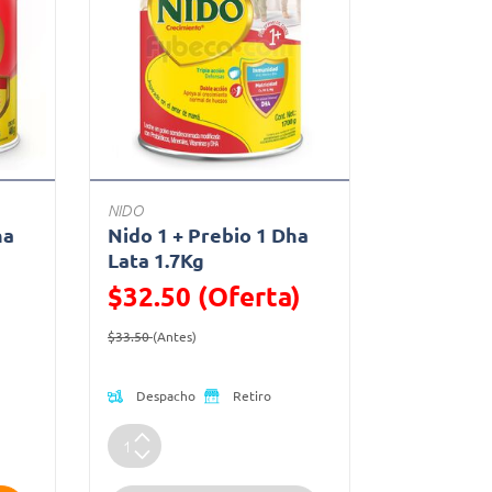
NIDO
ha
Nido 1 + Prebio 1 Dha
Lata 1.7Kg
$32.50 (Oferta)
Precio reducido de
(Oferta)
$33.50
(Antes)
Despacho
Retiro