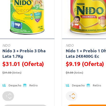
NIDO
NIDO
Nido 3 + Prebio 3 Dha
Nido 1 + Prebio 1 D
Lata 1.7Kg
Lata 24X400G Ec
$31.01 (Oferta)
$9.19 (Oferta)
Precio reducido de
(Oferta)
Precio reducido de
(Oferta)
$31.50
(Antes)
$9.38
(Antes)
Despacho
Despacho
Retiro
Retiro