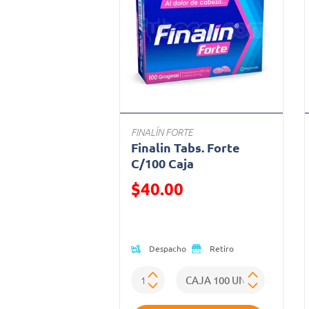
FINALÍN FORTE
Finalin Tabs. Forte
C/100 Caja
Precio reducido de
$40.00
(Oferta)
Despacho
Retiro