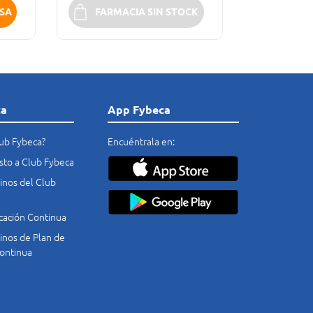
SA
FARMACIA SIN STOCK
ca
App Fybeca
lub Fybeca?
Encuéntrala en:
costo a Club Fybeca
nos del Club
cación Continua
nos de Plan de
ontinua