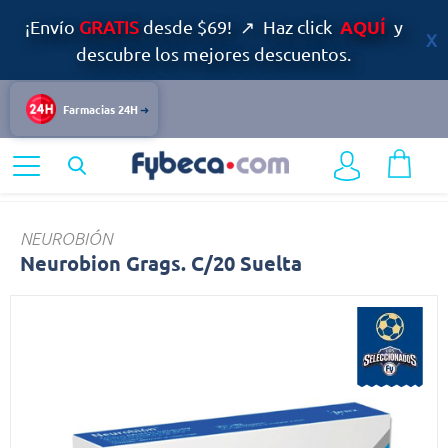
AQUÍ
¡Envío
GRATIS
desde $69! ↗ Haz click
y
descubre los mejores descuentos.
Farmacias 24H
Home
No Visibles
no activos en la 4321
Neurobión
NEUROBIÓN
Neurobion Grags. C/20 Suelta