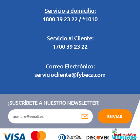
Retiro en Tienda
Legal Campaña Produbanco
Servicio a domicilio:
1800 39 23 22 / *1010
Términos y condiciones sorteo partido de fútbol "Tu ídolo"
Servicio al Cliente:
1700 39 23 22
Correo Electrónico:
serviciocliente@fybeca.com
¡SUSCRÍBETE A NUESTRO NEWSLETTER!
ENVIAR