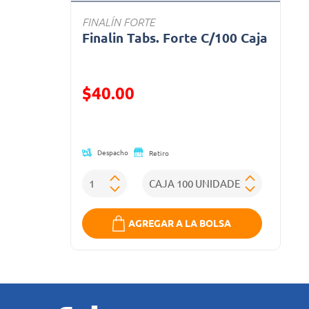
FINALÍN FORTE
Finalin Tabs. Forte C/100 Caja
Precio reducido de
$40.00
(Oferta)
Despacho
Retiro
AGREGAR A LA BOLSA