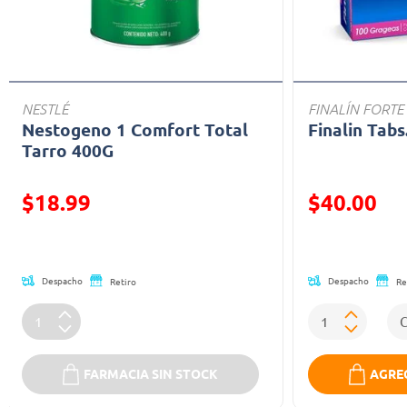
NESTLÉ
FINALÍN FORTE
Nestogeno 1 Comfort Total
Finalin Tabs
Tarro 400G
Precio reducido de
Precio reducid
$18.99
$40.00
(Oferta)
(Oferta)
Despacho
Despacho
Retiro
Re
FARMACIA SIN STOCK
AGREG