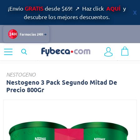
AQUÍ
¡Envío
GRATIS
desde $69! ↗ Haz click
y
descubre los mejores descuentos.
Farmacias 24H
Home
Infantil y Maternidad
Alimentación Infantil
Nestogeno
NESTOGENO
Nestogeno 3 Pack Segundo Mitad De
Precio 800Gr