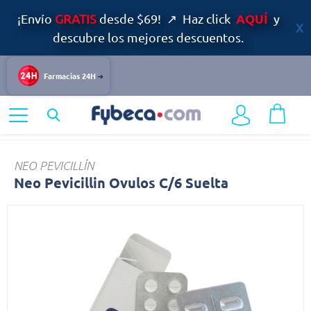
AQUÍ
¡Envío
GRATIS
desde $69! ↗ Haz click
y
descubre los mejores descuentos.
Farmacias 24H
Home
Bienestar
Salud Femenina
Neo
NEO PEVICILLÍN
Neo Pevicillin Ovulos C/6 Suelta