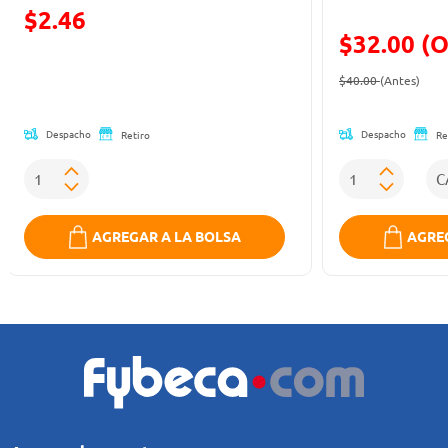
$2.46
$32.00 (O
Precio reducido de
Precio reducid
(Ofe
$40.00
(Antes)
Despacho
Despacho
Retiro
Re
AGREGAR A LA BOLSA
AGREG