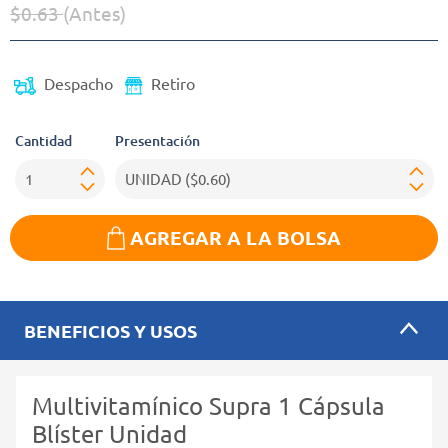
$0.63
(Antes)
Precio reducido de
(Oferta)
Despacho
Retiro
Cantidad
Presentación
AGREGAR A LA BOLSA
BENEFICIOS Y USOS
Multivitamínico Supra 1 Cápsula
Blíster Unidad