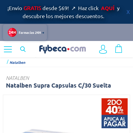
AQUÍ
¡Envío
GRATIS
desde $69! ↗ Haz click
y
descubre los mejores descuentos.
Farmacias 24H
Home
Infantil y Maternidad
Multivitamínicos Embarazo y Maternal
Natalben
NATALBEN
Natalben Supra Capsulas C/30 Suelta