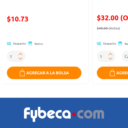
$32.00 (O
Precio reducido de
$10.73
Precio reducid
(Ofe
(Oferta)
$40.00
(Antes)
Despacho
Despacho
Retiro
Re
AGREGAR A LA BOLSA
AGREG