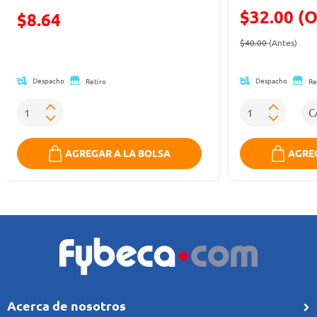
$32.00 (O
Precio reducido de
$8.64
Precio reducid
(Ofe
(Oferta)
$40.00
(Antes)
Despacho
Despacho
Retiro
Re
AGREGAR A LA BOLSA
AGREG
Acerca de nosotros