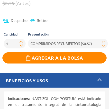
$0.75
(Antes)
Precio reducido de
(Oferta)
Despacho
Retiro
Cantidad
Presentación
AGREGAR A LA BOLSA
BENEFICIOS Y USOS
Indicaciones:
NASTIZOL COMPOSITUM está indicado
en el tratamiento integral de la sintomatología