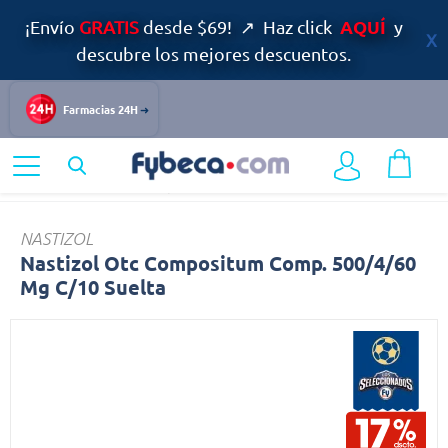
AQUÍ
¡Envío
GRATIS
desde $69! ↗ Haz click
y
descubre los mejores descuentos.
Farmacias 24H
Home
Medicinas
Respiratorio
Nastizol
NASTIZOL
Nastizol Otc Compositum Comp. 500/4/60
Mg C/10 Suelta