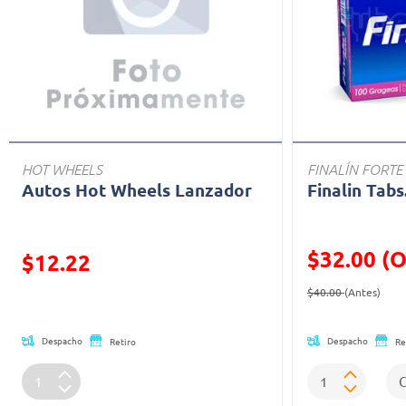
HOT WHEELS
FINALÍN FORTE
Autos Hot Wheels Lanzador
Finalin Tabs
$32.00 (O
Precio reducido de
$12.22
Precio reducid
(Ofe
(Oferta)
$40.00
(Antes)
Despacho
Despacho
Retiro
Re