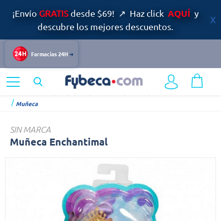
AQUÍ
¡Envío
GRATIS
desde $69! ↗ Haz click
y
descubre los mejores descuentos.
Farmacias 24H
Home
Bazar y Hogar
Juguetes y Juegos
Juguetes Tradicionales
Muñeca
SIN MARCA
Muñeca Enchantimal