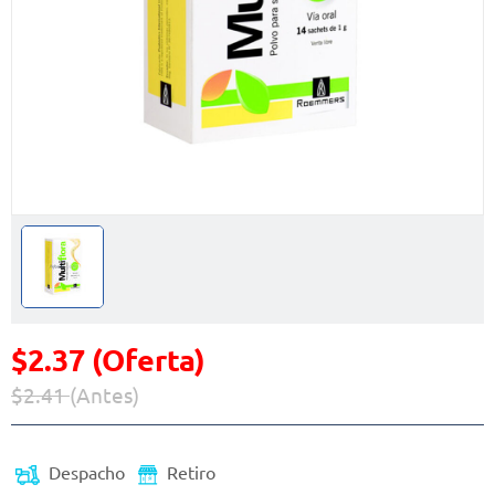
$2.37 (Oferta)
$2.41
(Antes)
Precio reducido de
(Oferta)
Despacho
Retiro