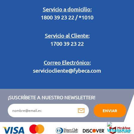
Legal Campaña Produbanco
Servicio a domicilio:
1800 39 23 22 / *1010
Términos y condiciones sorteo partido de fútbol "Tu ídolo"
Servicio al Cliente:
1700 39 23 22
Correo Electrónico:
serviciocliente@fybeca.com
¡SUSCRÍBETE A NUESTRO NEWSLETTER!
ENVIAR