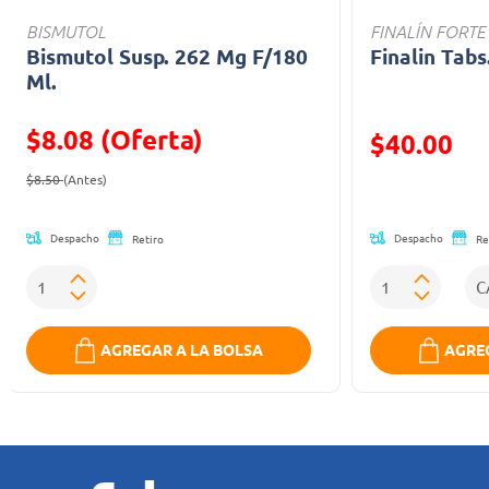
BISMUTOL
FINALÍN FORTE
Bismutol Susp. 262 Mg F/180
Finalin Tabs
Ml.
$8.08 (Oferta)
Precio reducid
$40.00
Precio reducido de
(Oferta)
(Oferta)
$8.50
(Antes)
Despacho
Despacho
Retiro
Re
AGREGAR A LA BOLSA
AGREG