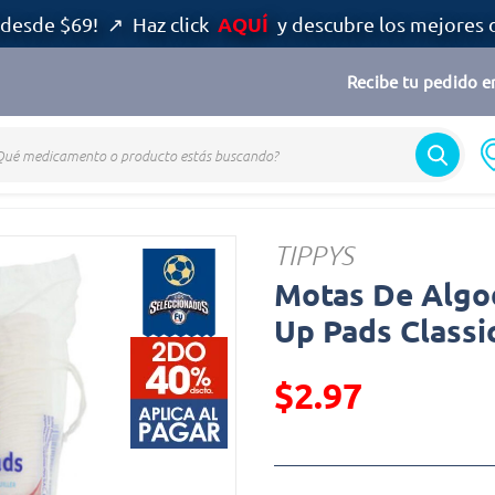
AQUÍ
desde $69! ↗ Haz click
y descubre los mejores 
Recibe tu pedido en
TIPPYS
Motas De Algo
Up Pads Classi
$2.97
Precio reducido de
(Oferta)