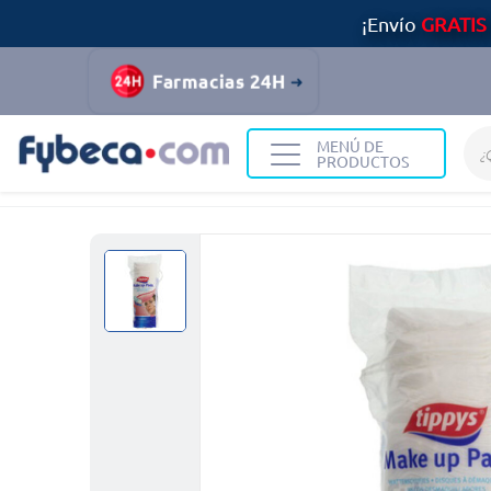
¡Envío
GRATIS
Farmacias 24H
MENÚ DE
PRODUCTOS
Home
Destacados
Sorteo SPA
Motas