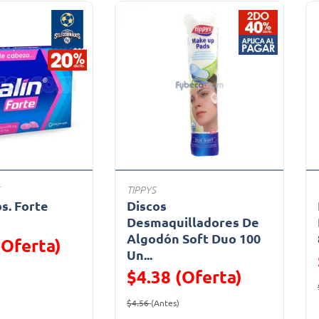
TIPPYS
bs. Forte
Discos
a
Desmaquilladores De
Algodón Soft Duo 100
(Oferta)
Un...
ido de
Oferta)
$4.38 (Oferta)
Precio reducido de
(Oferta)
$4.56
(Antes)