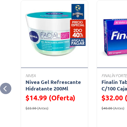
NIVEA
FINALÍN FORTE
Nivea Gel Refrescante
Finalin Ta
es
Hidratante 200Ml
C/100 Caj
$14.99 (Oferta)
$32.00 
Precio reducido de
(Oferta)
Precio reduc
(
$22.50
(Antes)
$40.00
(Antes)