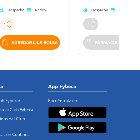
Despacho
Despacho
Retiro
Retiro
AGREGAR A LA BOLSA
FARMACIA SIN STOC
ca
App Fybeca
lub Fybeca?
Encuéntrala en:
costo a Club Fybeca
nos del Club
cación Continua