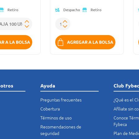
Despacho
Retiro
Retiro
R A LA BOLSA
AGREGAR A LA BOLSA
sotros
Ayuda
Club Fybe
Preguntas frecuentes
¿Qué es el C
Cobertura
Afíliate sin 
Términos de uso
Conoce Térmi
Fybeca
Recomendaciones de
seguridad
Plan de Medi