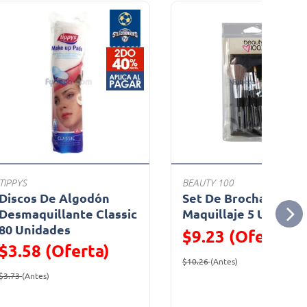
TIPPYS
BEAUTY 100
Discos De Algodón
Set De Brochas Para
Desmaquillante Classic
Maquillaje 5 Unidade
80 Unidades
$9.23 (Oferta)
$3.58 (Oferta)
Precio reducido de
(Oferta)
$10.26
(Antes)
Precio reducido de
(Oferta)
$3.73
(Antes)