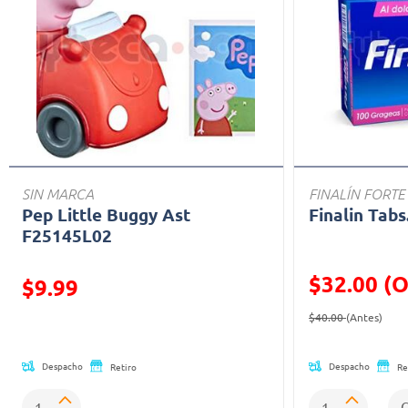
SIN MARCA
FINALÍN FORTE
Pep Little Buggy Ast
Finalin Tabs
F25145L02
$32.00 (O
Precio reducido de
$9.99
Precio reducid
(Ofe
(Oferta)
$40.00
(Antes)
Despacho
Despacho
Retiro
Re