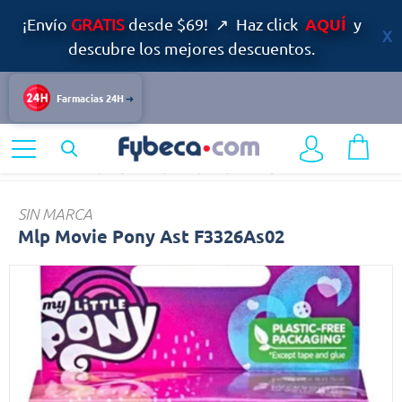
AQUÍ
¡Envío
GRATIS
desde $69! ↗ Haz click
y
descubre los mejores descuentos.
Farmacias 24H
Home
Bazar y Hogar
Juguetes y Juegos
Mlp
SIN MARCA
Mlp Movie Pony Ast F3326As02