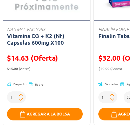
NATURAL FACTORS
FINALÍN FORTE
Vitamina D3 + K2 (Nf)
Finalin Tabs
Capsulas 600mg X100
$14.63 (Oferta)
$32.00 (O
Precio reducido de
(Oferta)
Precio reducid
(Ofe
$15.00
(Antes)
$40.00
(Antes)
Despacho
Despacho
Retiro
Re
AGREGAR A LA BOLSA
AGREG