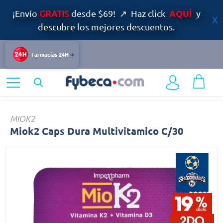
AQUÍ
¡Envío
GRATIS
desde $69! ↗ Haz click
y
descubre los mejores descuentos.
Farmacias 24H
Home
Bienestar
Miok2
MIOK2
Miok2 Caps Dura Multivitamico C/30