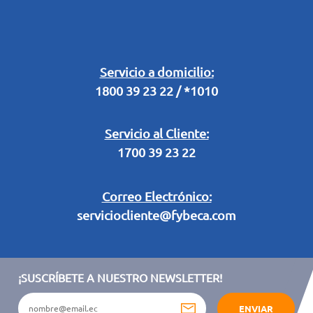
Horarios Fybeca 24 Horas
Buzón Digital
Retiro en Tienda
Legal Campaña Produbanco
Servicio a domicilio:
1800 39 23 22 / *1010
Términos y condiciones sorteo partido de fútbol "Tu ídolo"
Servicio al Cliente:
1700 39 23 22
Correo Electrónico:
serviciocliente@fybeca.com
¡SUSCRÍBETE A NUESTRO NEWSLETTER!
ENVIAR