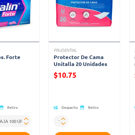
PRUDENTIAL
bs. Forte
Protector De Cama
a
Unitalla 20 Unidades
ido de
Precio reducido de
$10.75
(Oferta)
Despacho
Retiro
Retiro