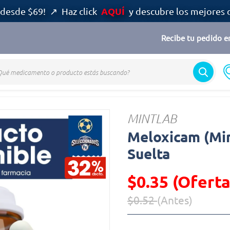
AQUÍ
desde $69! ↗ Haz click
y descubre los mejores 
Recibe tu pedido en
icam
MINTLAB
Meloxicam (Mi
Suelta
$0.35 (Oferta
$0.52
(Antes)
Precio reducido de
(Oferta)