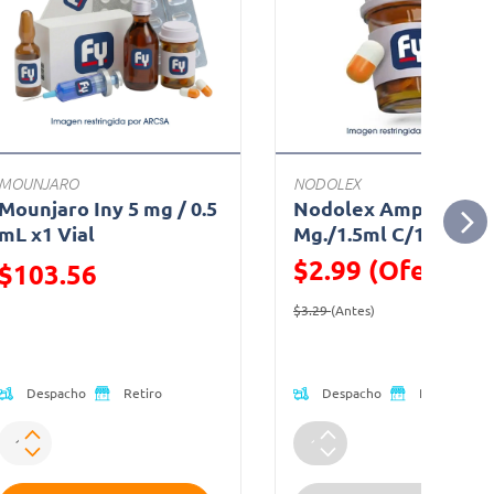
MOUNJARO
NODOLEX
Mounjaro Iny 5 mg / 0.5
Nodolex Amp. 15
mL x1 Vial
Mg./1.5ml C/1
$2.99 (Oferta)
Precio reducido de
$103.56
Precio reducido de
(Oferta)
(Oferta)
$3.29
(Antes)
Despacho
Despacho
Retiro
Retiro