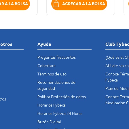
R A LA BOLSA
AGREGAR A LA BOLSA
sotros
Ayuda
Club Fybe
Preguntas frecuentes
¿Qué es el C
Cobertura
Afíliate sin 
Términos de uso
Conoce Térmi
Fybeca
Recomendaciones de
seguridad
Plan de Medi
Política Protección de datos
Conoce Térmi
tros
Medicación C
Horarios Fybeca
Horarios Fybeca 24 Horas
Buzón Digital