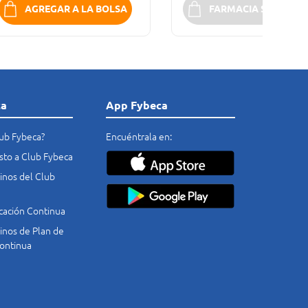
AGREGAR A LA BOLSA
FARMACIA SIN STOC
ca
App Fybeca
lub Fybeca?
Encuéntrala en:
costo a Club Fybeca
nos del Club
cación Continua
nos de Plan de
ontinua