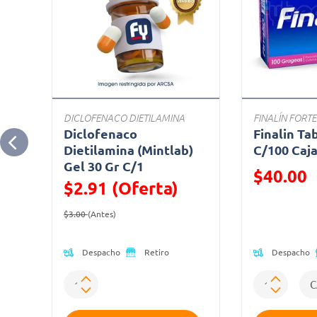
DICLOFENACO DIETILAMINA
FINALÍN FORTE
Diclofenaco
Finalin Ta
Dietilamina (Mintlab)
C/100 Caj
Gel 30 Gr C/1
Precio reduc
$40.00
$2.91 (Oferta)
(Oferta)
Precio reducido de
(Oferta)
$3.00
(Antes)
Despacho
Despacho
Retiro