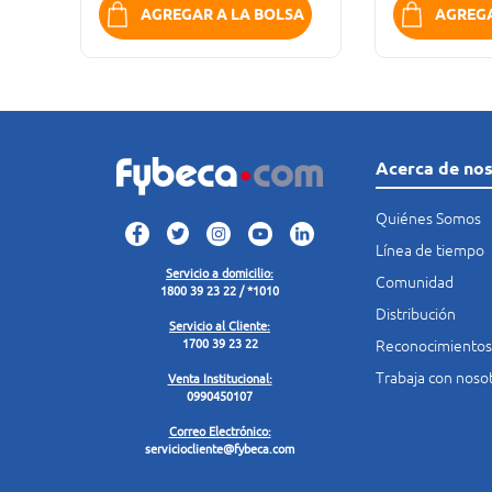
K
AGREGAR A LA BOLSA
AGREGA
Acerca de no
Quiénes Somos
Línea de tiempo
Servicio a domicilio:
Comunidad
1800 39 23 22 / *1010
Distribución
Servicio al Cliente:
Reconocimientos
1700 39 23 22
Trabaja con noso
Venta Institucional:
0990450107
Correo Electrónico:
serviciocliente@fybeca.com