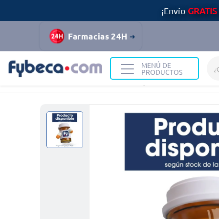
¡Envío
GRATIS
Farmacias 24H
MENÚ DE
PRODUCTOS
Home
Medicinas
Huesos y Articulaciones
Melox