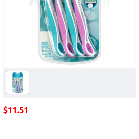
$11.51
Precio reducido de
(Oferta)