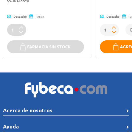
(Oferta)
$9.30
(Antes)
Despacho
Despacho
Retiro
Re
FARMACIA SIN STOCK
AGREG
Acerca de nosotros
Quiénes Somos
Ayuda