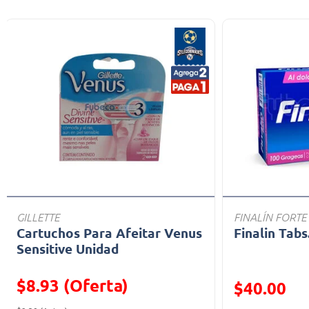
GILLETTE
FINALÍN FORTE
Cartuchos Para Afeitar Venus
Finalin Tabs
Sensitive Unidad
$8.93 (Oferta)
Precio reducid
$40.00
Precio reducido de
(Oferta)