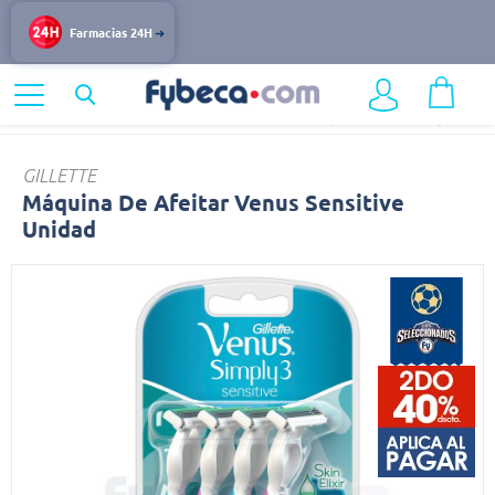
Farmacias 24H
Home
Cuidado Personal
Capilar
Depilación y Afeitado
Máquina
GILLETTE
Máquina De Afeitar Venus Sensitive
Unidad