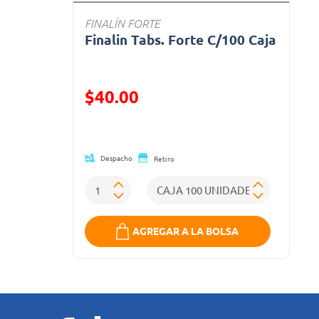
FINALÍN FORTE
Finalin Tabs. Forte C/100 Caja
Precio reducido de
$40.00
(Oferta)
Despacho
Retiro
AGREGAR A LA BOLSA