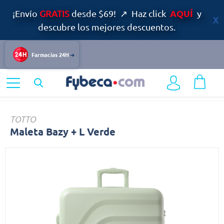
AQUÍ
¡Envío
GRATIS
desde $69! ↗ Haz click
y
descubre los mejores descuentos.
Farmacias 24H
Home
No Visibles
Maleta
TOTTO
Maleta Bazy + L Verde