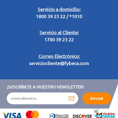
Retiro en Tienda
Legal Campaña Produbanco
Servicio a domicilio:
1800 39 23 22 / *1010
Términos y condiciones sorteo partido de fútbol "Tu ídolo"
Servicio al Cliente:
1700 39 23 22
Correo Electrónico:
serviciocliente@fybeca.com
¡SUSCRÍBETE A NUESTRO NEWSLETTER!
ENVIAR