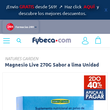
AQUÍ
¡Envío
GRATIS
desde $69! ↗ Haz click
y
descubre los mejores descuentos.
Farmacias 24H
Home
Bienestar
Calcio y Huesos
Magnesio
NATURES GARDEN
Magnesio Live 270G Sabor a lima Unidad