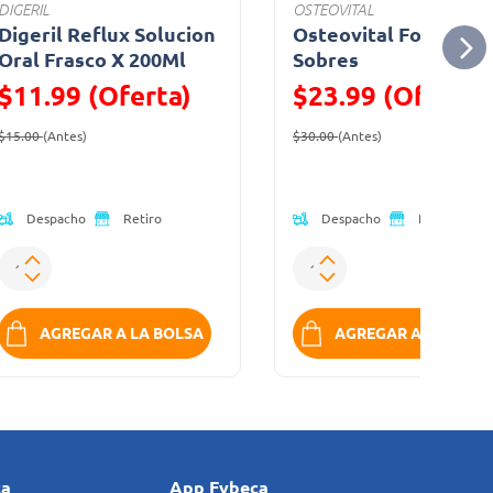
DIGERIL
OSTEOVITAL
Digeril Reflux Solucion
Osteovital Forte X30
Oral Frasco X 200Ml
Sobres
$11.99 (Oferta)
$23.99 (Oferta)
Precio reducido de
(Oferta)
Precio reducido de
(Oferta)
$15.00
(Antes)
$30.00
(Antes)
Despacho
Despacho
Retiro
Retiro
AGREGAR A LA BOLSA
AGREGAR A LA BOLS
ca
App Fybeca