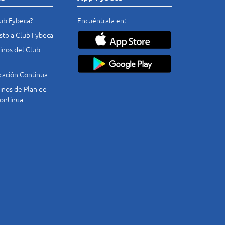
lub Fybeca?
Encuéntrala en:
costo a Club Fybeca
nos del Club
cación Continua
nos de Plan de
ontinua