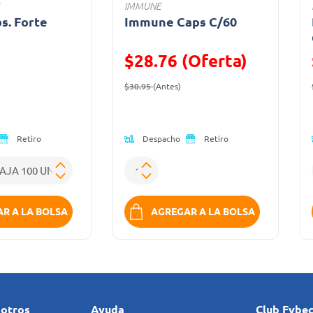
IMMUNE
bs. Forte
Immune Caps C/60
a
$28.76 (Oferta)
ido de
Precio reducido de
(Oferta)
$30.95
(Antes)
Despacho
Retiro
Retiro
R A LA BOLSA
AGREGAR A LA BOLSA
sotros
Ayuda
Club Fybe