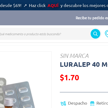
AQUÍ
desde $69! ↗ Haz click
y descubre los mejores 
Recibe tu pedido en
SIN MARCA
LURALEP 40 M
$1.70
Precio reducido de
Despacho
Retir