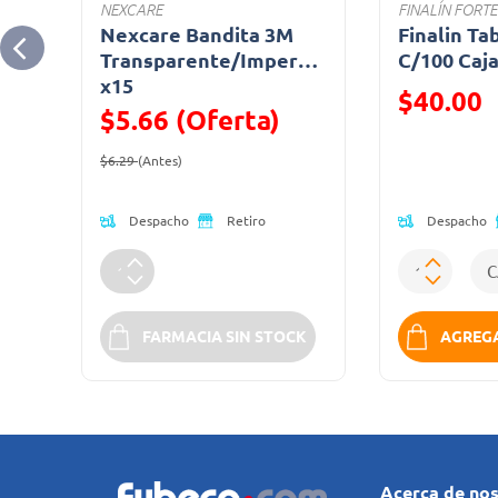
NEXCARE
FINALÍN FORTE
0
Nexcare Bandita 3M
Finalin Ta
Transparente/Impermeable
C/100 Caj
x15
Precio reduc
$40.00
$5.66 (Oferta)
(Oferta)
Precio reducido de
(Oferta)
$6.29
(Antes)
Despacho
Despacho
Retiro
SA
FARMACIA SIN STOCK
AGREGA
Acerca de no