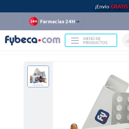
¡Envío
GRATIS
Farmacias 24H
MENÚ DE
PRODUCTOS
Home
Bienestar
Multivitamínicos
LURALEP