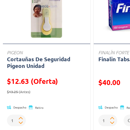
PIGEON
FINALÍN FORTE
Cortauñas De Seguridad
Finalin Tabs
Pigeon Unidad
$12.63 (Oferta)
Precio reducid
$40.00
Precio reducido de
(Oferta)
(Oferta)
$13.25
(Antes)
Despacho
Despacho
Retiro
Re