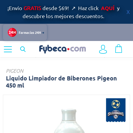
AQUÍ
¡Envío
GRATIS
desde $69! ↗ Haz click
y
descubre los mejores descuentos.
Farmacias 24H
Home
Infantil y Maternidad
Accesorios Infantiles
Liquido
PIGEON
Liquido Limpiador de Biberones Pigeon
450 ml