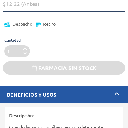
$12.22
(Antes)
Precio reducido de
(Oferta)
Despacho
Retiro
Cantidad
FARMACIA SIN STOCK
BENEFICIOS Y USOS
Descripción:
Cuando lavamos los biberones con detergente,