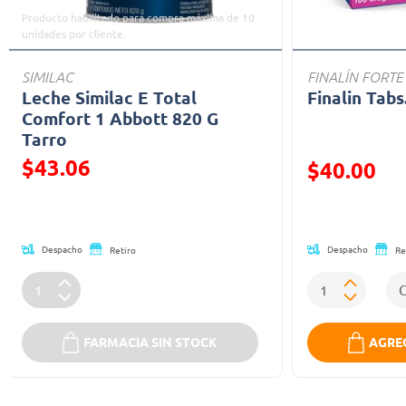
Producto habilitado para compra máxima de 10
unidades por cliente.
SIMILAC
FINALÍN FORTE
Leche Similac E Total
Finalin Tabs
Comfort 1 Abbott 820 G
Tarro
$43.06
Precio reducid
$40.00
Precio reducido de
(Oferta)
Despacho
Despacho
Retiro
Re
FARMACIA SIN STOCK
AGREG