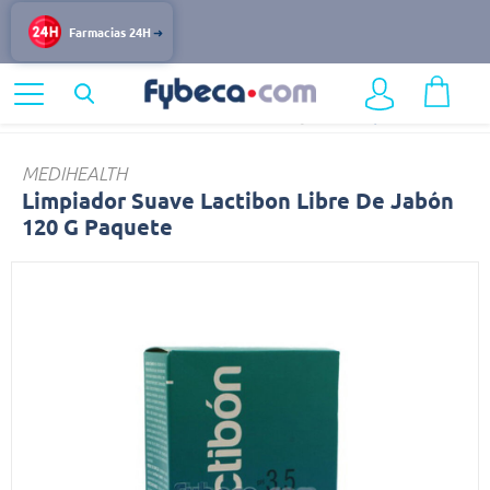
Farmacias 24H
Home
Cuidado Personal
Productos de Higiene
Limpiador
MEDIHEALTH
Limpiador Suave Lactibon Libre De Jabón
120 G Paquete