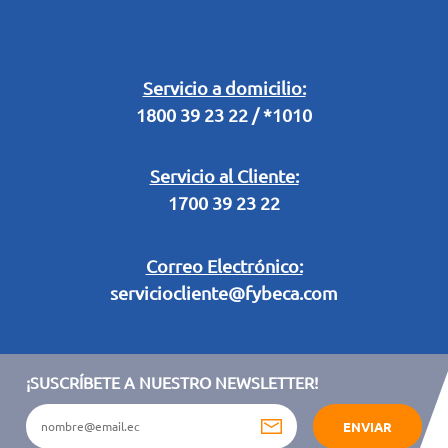
Buzón Digital
Retiro en Tienda
Legal Campaña Produbanco
Servicio a domicilio:
1800 39 23 22 / *1010
Términos y condiciones sorteo partido de fútbol "Tu ídolo"
Servicio al Cliente:
1700 39 23 22
Correo Electrónico:
serviciocliente@fybeca.com
¡SUSCRÍBETE A NUESTRO NEWSLETTER!
ENVIAR