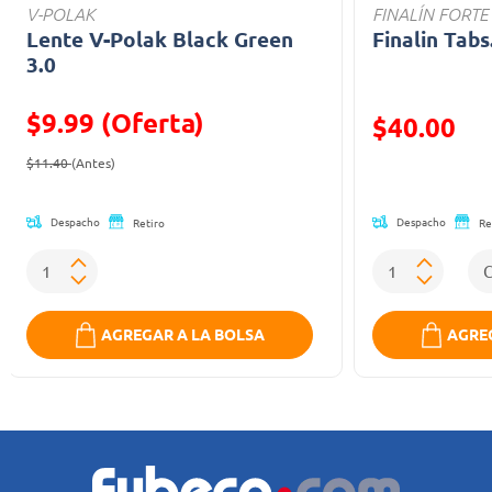
V-POLAK
FINALÍN FORTE
Lente V-Polak Black Green
Finalin Tabs
3.0
$9.99 (Oferta)
Precio reducid
$40.00
Precio reducido de
(Oferta)
(Oferta)
$11.40
(Antes)
Despacho
Despacho
Retiro
Re
AGREGAR A LA BOLSA
AGREG