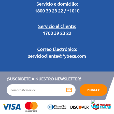
Legal Campaña Produbanco
Servicio a domicilio:
1800 39 23 22 / *1010
Términos y condiciones sorteo partido de fútbol "Tu ídolo"
Servicio al Cliente:
1700 39 23 22
Correo Electrónico:
serviciocliente@fybeca.com
¡SUSCRÍBETE A NUESTRO NEWSLETTER!
ENVIAR