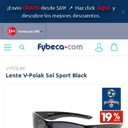
AQUÍ
¡Envío
GRATIS
desde $69! ↗ Haz click
y
descubre los mejores descuentos.
Farmacias 24H
Home
Bazar y Hogar
Artículos Varios
Lente
V-POLAK
Lente V-Polak Sol Sport Black