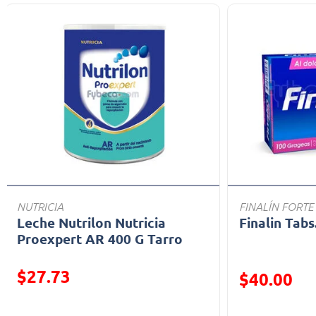
NUTRICIA
FINALÍN FORTE
Leche Nutrilon Nutricia
Finalin Tabs
Proexpert AR 400 G Tarro
$27.73
Precio reducid
$40.00
Precio reducido de
(Oferta)