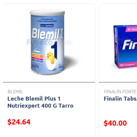
BLEMIL
FINALÍN FORTE
Leche Blemil Plus 1
Finalin Tabs
Nutriexpert 400 G Tarro
$24.64
Precio reducid
$40.00
Precio reducido de
(Oferta)