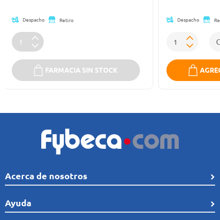
Despacho
Despacho
Retiro
Re
FARMACIA SIN STOCK
AGREG
Acerca de nosotros
Quiénes Somos
Ayuda
Línea de tiempo