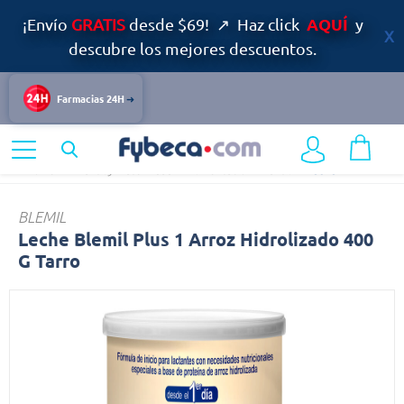
AQUÍ
¡Envío
GRATIS
desde $69! ↗ Haz click
y
descubre los mejores descuentos.
Farmacias 24H
Home
Infantil y Maternidad
Alimentación Infantil
Leche
BLEMIL
Leche Blemil Plus 1 Arroz Hidrolizado 400
G Tarro