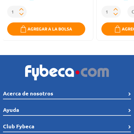
AGREGAR A LA BOLSA
AGREG
Acerca de nosotros
Quiénes Somos
Ayuda
Línea de tiempo
Preguntas frecuentes
Club Fybeca
Comunidad
Cobertura