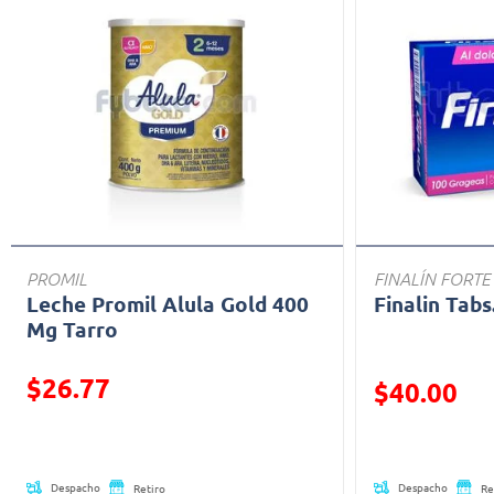
PROMIL
FINALÍN FORTE
Leche Promil Alula Gold 400
Finalin Tabs
Mg Tarro
$26.77
Precio reducid
$40.00
Precio reducido de
(Oferta)
Despacho
Despacho
Retiro
Re