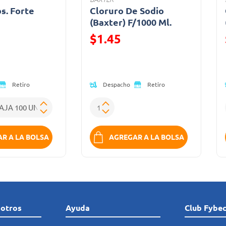
bs. Forte
Cloruro De Sodio
a
(Baxter) F/1000 Ml.
$1.45
ido de
Precio reducido de
Despacho
Retiro
Retiro
R A LA BOLSA
AGREGAR A LA BOLSA
sotros
Ayuda
Club Fybe