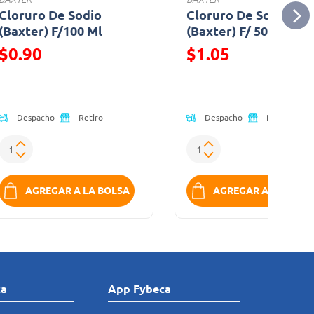
Cloruro De Sodio
Cloruro De Sodio
(Baxter) F/100 Ml
(Baxter) F/ 500 Ml.
$0.90
$1.05
Precio reducido de
Precio reducido de
Despacho
Despacho
Retiro
Retiro
AGREGAR A LA BOLSA
AGREGAR A LA BOLS
ca
App Fybeca