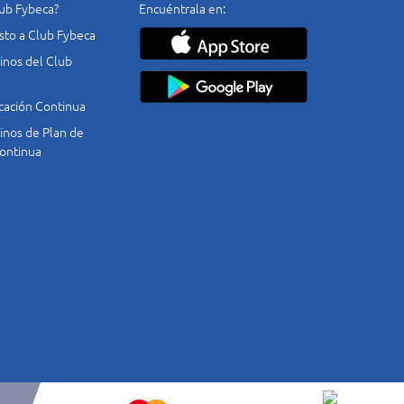
lub Fybeca?
Encuéntrala en:
costo a Club Fybeca
nos del Club
cación Continua
nos de Plan de
ontinua