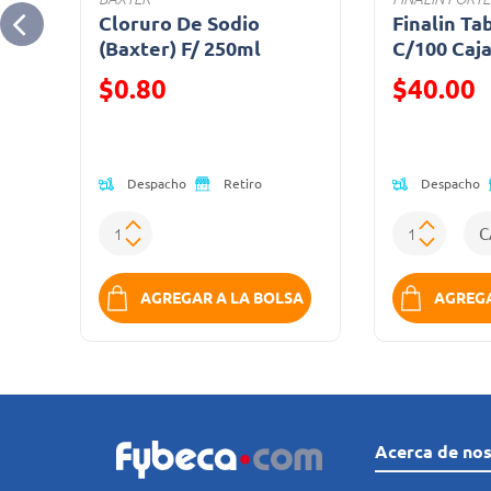
Cloruro De Sodio
Finalin Ta
(Baxter) F/ 250ml
C/100 Caj
Precio reducido de
Precio reduc
$0.80
$40.00
(Oferta)
(Oferta)
Despacho
Despacho
Retiro
SA
AGREGAR A LA BOLSA
AGREGA
Acerca de no