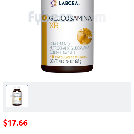
$17.66
Precio reducido de
(Oferta)