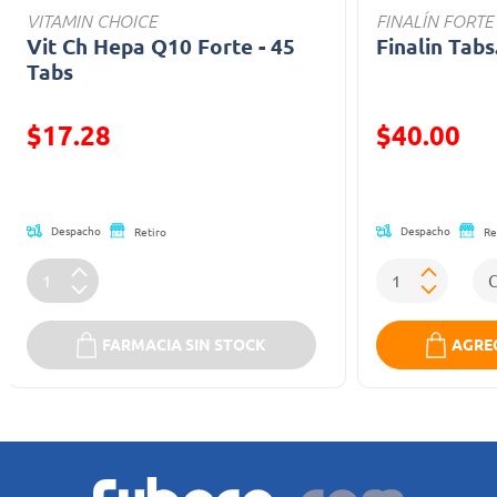
VITAMIN CHOICE
FINALÍN FORTE
Vit Ch Hepa Q10 Forte - 45
Finalin Tabs
Tabs
Precio reducido de
Precio reducid
$17.28
$40.00
(Oferta)
(Oferta)
Despacho
Despacho
Retiro
Re
FARMACIA SIN STOCK
AGREG