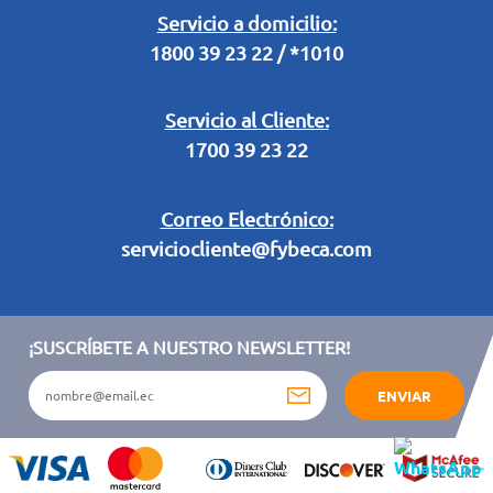
Legal Campaña Produbanco
Servicio a domicilio:
1800 39 23 22 / *1010
Términos y condiciones sorteo partido de fútbol "Tu ídolo"
Servicio al Cliente:
1700 39 23 22
Correo Electrónico:
serviciocliente@fybeca.com
¡SUSCRÍBETE A NUESTRO NEWSLETTER!
ENVIAR