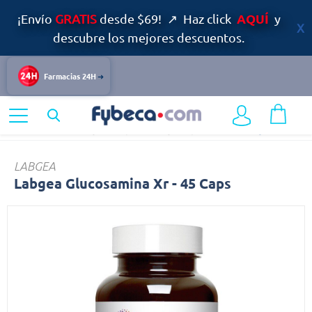
AQUÍ
¡Envío
GRATIS
desde $69! ↗ Haz click
y
descubre los mejores descuentos.
Farmacias 24H
Home
Adulto Mayor
Suplementos y Complementos
Labgea
LABGEA
Labgea Glucosamina Xr - 45 Caps