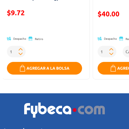
$9.72
Precio reducid
$40.00
Precio reducido de
(Oferta)
Despacho
Despacho
Retiro
Re
AGREGAR A LA BOLSA
AGREG