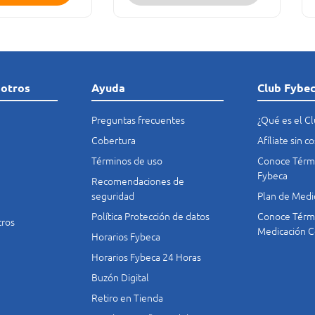
sotros
Ayuda
Club Fybe
Preguntas frecuentes
¿Qué es el C
Cobertura
Afíliate sin 
Términos de uso
Conoce Térmi
Fybeca
Recomendaciones de
seguridad
Plan de Medi
Política Protección de datos
Conoce Térmi
tros
Medicación C
Horarios Fybeca
Horarios Fybeca 24 Horas
Buzón Digital
Retiro en Tienda