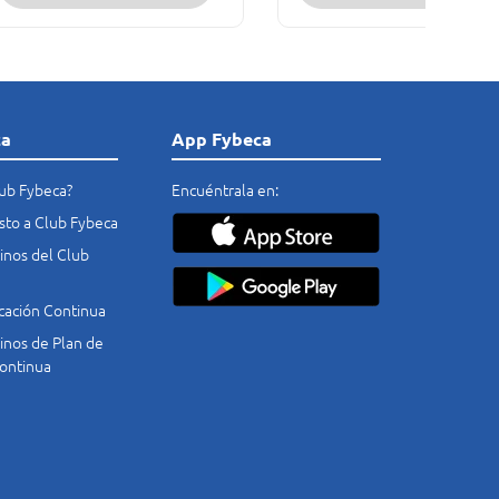
ca
App Fybeca
lub Fybeca?
Encuéntrala en:
costo a Club Fybeca
nos del Club
cación Continua
nos de Plan de
ontinua