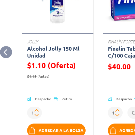
JOLLY
FINALÍN FORTE
Alcohol Jolly 150 Ml
Finalin Ta
Unidad
C/100 Caj
$1.10 (Oferta)
Precio reduc
$40.00
Precio reducido de
(Oferta)
(Oferta)
$1.13
(Antes)
Despacho
Despacho
Retiro
K
AGREGAR A LA BOLSA
AGREGA