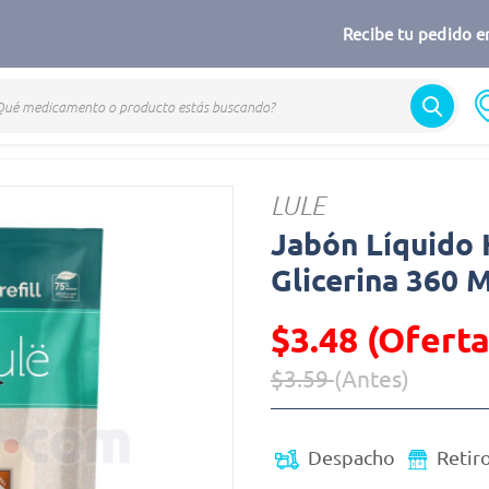
Recibe tu pedido en
Jabón
LULE
Jabón Líquido 
Glicerina 360 
$3.48 (Oferta
$3.59
(Antes)
Precio reducido de
(Oferta)
Despacho
Retir