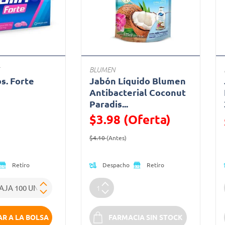
BLUMEN
bs. Forte
Jabón Líquido Blumen
a
Antibacterial Coconut
Paradis...
ido de
$3.98 (Oferta)
Precio reducido de
(Oferta)
$4.10
(Antes)
Despacho
Retiro
Retiro
R A LA BOLSA
FARMACIA SIN STOCK