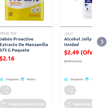
PROACTIVE
JOLLY
Jabón Proactive
Alcohol Jolly 500 Ml
Extracto De Manzanilla
Unidad
375 G Paquete
$2.49 (Oferta)
Precio reducido de
$2.16
Precio reducido de
(Oferta)
$2.57
(Antes)
(Oferta)
Despacho
Despacho
Retiro
Retiro
FARMACIA SIN STOCK
FARMACIA SIN STOC